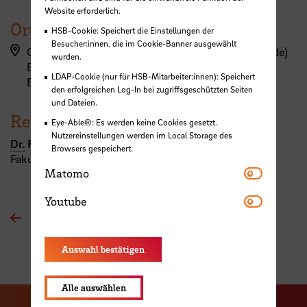
Website erforderlich.
Ort
HSB-Cookie: Speichert die Einstellungen der
Besucher:innen, die im Cookie-Banner ausgewählt
Campus Werderstraße, Werderstraße (EW-Gebäude)
wurden.
EW-Gebäude - 2. Obergeschoss
LDAP-Cookie (nur für HSB-Mitarbeiter:innen): Speichert
EW 203
den erfolgreichen Log-In bei zugriffsgeschützten Seiten
und Dateien.
Referent:in
Eye-Able®: Es werden keine Cookies gesetzt.
Nutzereinstellungen werden im Local Storage des
Dr.
Regine Komoss
Browsers gespeichert.
Fakultät 1
Matomo
Matomo
Youtube
Youtube
Zur Übersichtsseite
Auswahl bestätigen
Alle auswählen