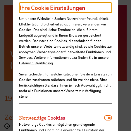
Ihre Cookie Einstellungen
Um unsere Website in Sachen Nutzer:innenfreundlichkeit,
Effektivität und Sicherheit zu optimieren, verwenden wir
Cookies. Das sind kleine Textdateien, die auf Ihrem
Endgerät abgelegt und in Ihrem Browser gespeichert
werden. Darunter sind Cookies, die technisch für den
Betrieb unserer Website notwendig sind, sowie Cookies zur
Weitere Informationen
anonymen Webanalyse oder für erweiterte Funktionen und
Services. Weitere Informationen dazu finden Sie in unserer
(Englisch)
Datenschutzerklärung
.
Sie entscheiden, für welche Kategorien Sie dem Einsatz von
Cookies zustimmen möchten und für welche nicht. Bitte
berücksichtigen Sie, dass Ihnen je nach Auswahl ggf. nicht
mehr alle Funktionen unserer Website zur Verfügung
19.
Juni
2026
stehen.
Zeit
Notwendi
Notwendige Cookies
Notwendige Cookies ermöglichen grundlegende
14:30 - 16:00 Uhr
Funktionen und sind für die einwandfreie Funktion der