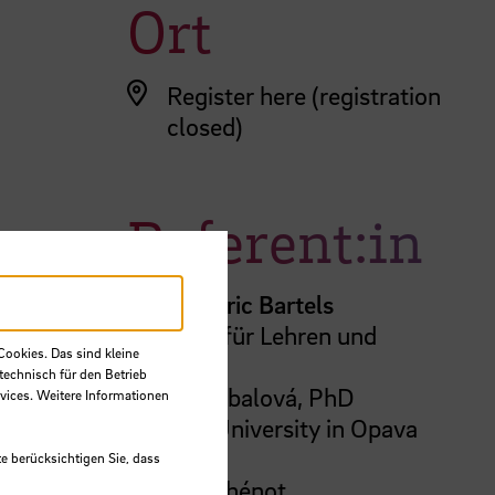
Ort
Register here (registration
closed)
Referent:in
Dr.
Jan-Eric Bartels
Zentrum für Lehren und
Cookies. Das sind kleine
Lernen
technisch für den Betrieb
Radka Kubalová, PhD
vices. Weitere Informationen
Silesian University in Opava
(SUO)
e berücksichtigen Sie, dass
Nicolas Thénot