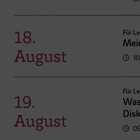
18.
Für L
Mei
August
10
Für L
19.
Was
Disk
August
09