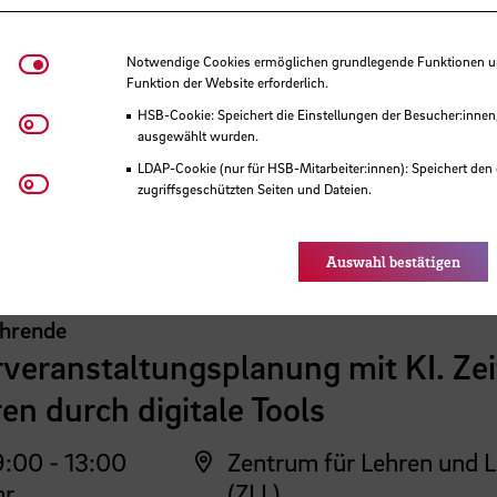
Notwendige Cookies
Notwendige Cookies ermöglichen grundlegende Funktionen und
Funktion der Website erforderlich.
HSB-Cookie: Speichert die Einstellungen der Besucher:innen
Matomo
ausgewählt wurden.
LDAP-Cookie (nur für HSB-Mitarbeiter:innen): Speichert den 
Youtube
 der HSB
zugriffsgeschützten Seiten und Dateien.
Eye-Able®: Es werden keine Cookies gesetzt. Nutzereinstel
des Browsers gespeichert.
Auswahl bestätigen
ehrende
veranstaltungsplanung mit KI. Zei
en durch digitale Tools
:00 - 13:00
Zentrum für Lehren und 
hr
(ZLL)