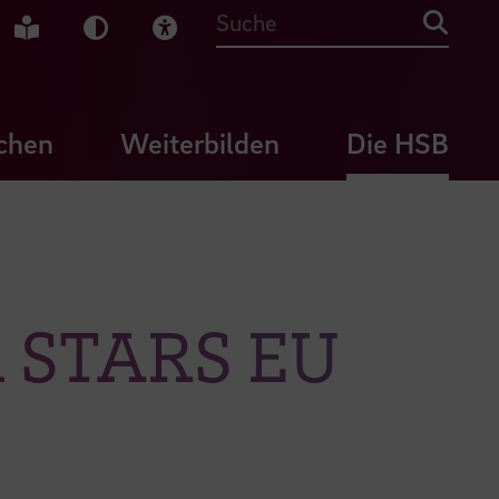
che Gebärdensprache
Leichte Sprache
Dunkel-Modus
Visuelle Hilfe
Suche
chen
Weiterbilden
Die HSB
in STARS EU