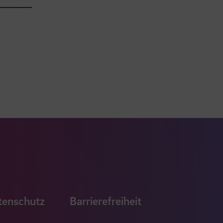
ook Seite
erer Xing Seite
Zu unserer LinkedIn Seite
e
uTube Seite
tenschutz
Barrierefreiheit