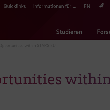
Quicklinks
Informationen für ...
Deuts
EN
Studieren
Fors
 Opportunities within STARS EU
rtunities with