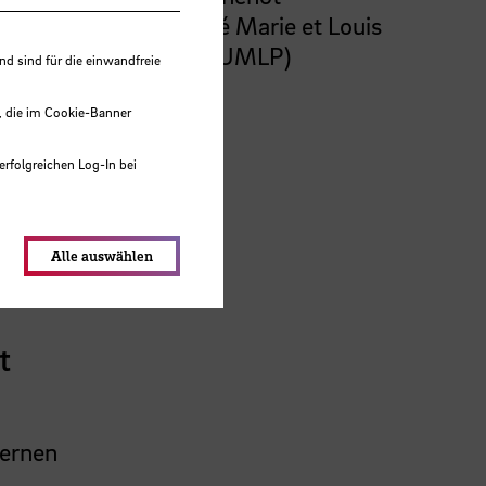
Université Marie et Louis
Pasteur (UMLP)
 sind für die einwandfreie
, die im Cookie-Banner
erfolgreichen Log-In bei
lungen werden im Local Storage
Alle auswählen
t
Lernen