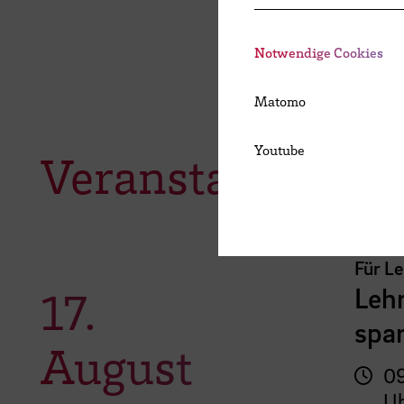
Notwendige Cookies
Matomo
Youtube
Veranstaltungen
Für L
Lehr
17.
spar
August
09
U