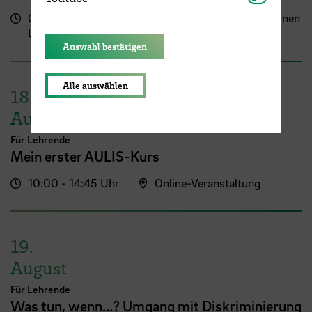
09:00 - 13:00
Zentrum für Lehren und Lernen
Uhr
(ZLL)
Auswahl bestätigen
Alle auswählen
18.
August
Für Lehrende
Mein erster AULIS-Kurs
10:00 - 14:45 Uhr
Online-Veranstaltung
19.
August
Für Lehrende
Was tun, wenn...? Umgang mit Diskriminierung