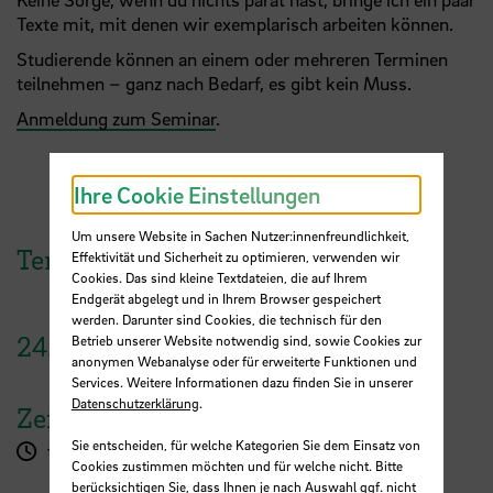
Texte mit, mit denen wir exemplarisch arbeiten können.
Studierende können an einem oder mehreren Terminen
teilnehmen – ganz nach Bedarf, es gibt kein Muss.
Anmeldung zum Seminar
.
Ihre Cookie Einstellungen
Um unsere Website in Sachen Nutzer:innenfreundlichkeit,
Termine
Effektivität und Sicherheit zu optimieren, verwenden wir
Cookies. Das sind kleine Textdateien, die auf Ihrem
Endgerät abgelegt und in Ihrem Browser gespeichert
werden. Darunter sind Cookies, die technisch für den
24.
März
2025
Betrieb unserer Website notwendig sind, sowie Cookies zur
anonymen Webanalyse oder für erweiterte Funktionen und
Services. Weitere Informationen dazu finden Sie in unserer
Datenschutzerklärung
.
Zeit
Sie entscheiden, für welche Kategorien Sie dem Einsatz von
10:00 - 12:00 Uhr
Cookies zustimmen möchten und für welche nicht. Bitte
berücksichtigen Sie, dass Ihnen je nach Auswahl ggf. nicht