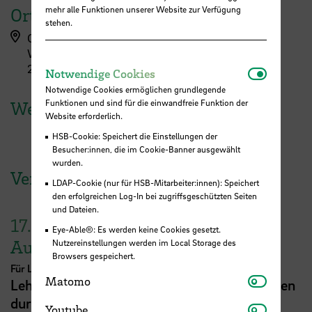
mehr alle Funktionen unserer Website zur Verfügung
Ort
stehen.
Campus Werderstraße
Werderstraße 73
28199 Bremen
Notwendi
Notwendige Cookies
Notwendige Cookies ermöglichen grundlegende
Funktionen und sind für die einwandfreie Funktion der
Weitere Termine
Website erforderlich.
HSB-Cookie: Speichert die Einstellungen der
Besucher:innen, die im Cookie-Banner ausgewählt
wurden.
Veranstaltungen der HSB
LDAP-Cookie (nur für HSB-Mitarbeiter:innen): Speichert
den erfolgreichen Log-In bei zugriffsgeschützten Seiten
und Dateien.
17.
Eye-Able®: Es werden keine Cookies gesetzt.
August
Nutzereinstellungen werden im Local Storage des
Browsers gespeichert.
Für Lehrende
Matomo
Matomo
Lehrveranstaltungsplanung mit KI. Zeit sparen
durch digitale Tools
Youtube
Youtube