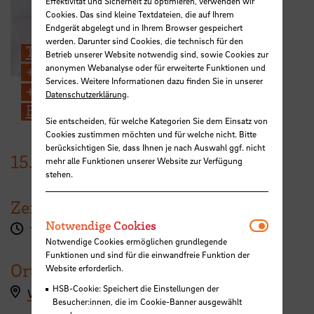
Effektivität und Sicherheit zu optimieren, verwenden wir
Cookies. Das sind kleine Textdateien, die auf Ihrem
Endgerät abgelegt und in Ihrem Browser gespeichert
werden. Darunter sind Cookies, die technisch für den
Tanja Sklarek
Betrieb unserer Website notwendig sind, sowie Cookies zur
anonymen Webanalyse oder für erweiterte Funktionen und
+49 421 5905 4166
Services. Weitere Informationen dazu finden Sie in unserer
+49 176 1514 0210
Datenschutzerklärung
.
E-Mail
Sie entscheiden, für welche Kategorien Sie dem Einsatz von
Cookies zustimmen möchten und für welche nicht. Bitte
berücksichtigen Sie, dass Ihnen je nach Auswahl ggf. nicht
15.
Oktober
2024
mehr alle Funktionen unserer Website zur Verfügung
stehen.
Zeit
Notwendi
Notwendige Cookies
16:00 - 17:00 Uhr
Notwendige Cookies ermöglichen grundlegende
Funktionen und sind für die einwandfreie Funktion der
Ort
Website erforderlich.
HSB-Cookie: Speichert die Einstellungen der
Workshopanmeldung hier
Besucher:innen, die im Cookie-Banner ausgewählt