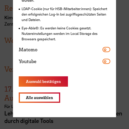
wurden.
Referent:in
LDAP-Cookie (nur für HSB-Mitarbeiter:innen): Speichert
den erfolgreichen Log-In bei zugriffsgeschützten Seiten
Kim Sophie Stöterau
und Dateien.
Zentrum für Lehren und Lernen
Eye-Able®: Es werden keine Cookies gesetzt.
Nutzereinstellungen werden im Local Storage des
Weitere Termine
Browsers gespeichert.
Matomo
Matomo
Youtube
Youtube
Veranstaltungen der HSB
Auswahl bestätigen
17.
August
Alle auswählen
Für Lehrende
Lehrveranstaltungsplanung mit KI. Zeit sparen
durch digitale Tools