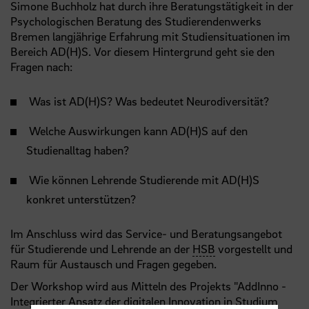
Simone Buchholz hat durch ihre Beratungstätigkeit in der
Psychologischen Beratung des Studierendenwerks
Bremen langjährige Erfahrung mit Studiensituationen im
Bereich AD(H)S. Vor diesem Hintergrund geht sie den
Fragen nach:
Was ist AD(H)S? Was bedeutet Neurodiversität?
Welche Auswirkungen kann AD(H)S auf den
Studienalltag haben?
Wie können Lehrende Studierende mit AD(H)S
konkret unterstützen?
Im Anschluss wird das Service- und Beratungsangebot
für Studierende und Lehrende an der
HSB
vorgestellt und
Raum für Austausch und Fragen gegeben.
Der Workshop wird aus Mitteln des Projekts "AddInno -
Integrierter Ansatz der digitalen Innovation in Studium