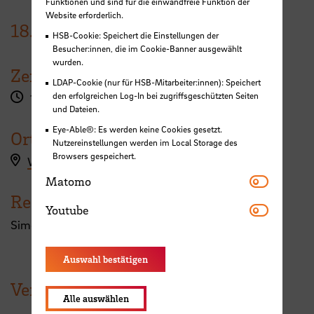
Funktionen und sind für die einwandfreie Funktion der
Website erforderlich.
18.
September
2025
HSB-Cookie: Speichert die Einstellungen der
Besucher:innen, die im Cookie-Banner ausgewählt
wurden.
Zeit
LDAP-Cookie (nur für HSB-Mitarbeiter:innen): Speichert
den erfolgreichen Log-In bei zugriffsgeschützten Seiten
10:00 - 11:30 Uhr
und Dateien.
Eye-Able®: Es werden keine Cookies gesetzt.
Ort
Nutzereinstellungen werden im Local Storage des
Browsers gespeichert.
Workshopanmeldung hier
Matomo
Matomo
Referent:in
Youtube
Youtube
Simone Buchholz
Auswahl bestätigen
Veranstaltungen der HSB
Alle auswählen