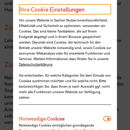
und Lehre" (gefördert von der "Stiftung Innovation in der
Ihre Cookie Einstellungen
Hochschullehre") finanziert.
Um unsere Website in Sachen Nutzer:innenfreundlichkeit,
Zielgruppe
Effektivität und Sicherheit zu optimieren, verwenden wir
Cookies. Das sind kleine Textdateien, die auf Ihrem
Endgerät abgelegt und in Ihrem Browser gespeichert
Lehrende aller Fakultäten. Interessierte Mitarbeiter:innen
werden. Darunter sind Cookies, die technisch für den
sind herzlich willkommen.
Betrieb unserer Website notwendig sind, sowie Cookies zur
anonymen Webanalyse oder für erweiterte Funktionen und
Services. Weitere Informationen dazu finden Sie in unserer
Zielsetzung
Datenschutzerklärung
.
Sie entscheiden, für welche Kategorien Sie dem Einsatz von
Nach dem Workshop haben Teilnehmende grundlegende
Cookies zustimmen möchten und für welche nicht. Bitte
Kenntnisse zu AD(H)S und können Auswirkungen auf den
berücksichtigen Sie, dass Ihnen je nach Auswahl ggf. nicht
Studienalltag einschätzen. Sie haben Strategien
mehr alle Funktionen unserer Website zur Verfügung
kennengelernt, durch die sie Studierende mit AD(H)S
stehen.
unterstützen können und wissen, an welche
Ansprechpartner:innen und Beratungsangebote sie sich
selbst wenden oder die betroffenen Studierenden
Notwendi
Notwendige Cookies
verweisen können.
Notwendige Cookies ermöglichen grundlegende