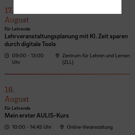
17.
August
Für Lehrende
Lehrveranstaltungsplanung mit KI. Zeit sparen
durch digitale Tools
09:00 - 13:00
Zentrum für Lehren und Lernen
Uhr
(ZLL)
18.
August
Für Lehrende
Mein erster AULIS-Kurs
10:00 - 14:45 Uhr
Online-Veranstaltung