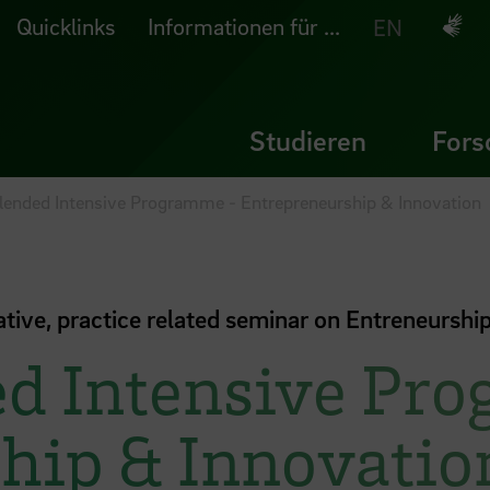
Quicklinks
Informationen für ...
Deuts
EN
Studieren
Fors
lended Intensive Programme - Entrepreneurship & Innovation
rative, practice related seminar on Entreneurshi
ed Intensive Pr
hip & Innovatio