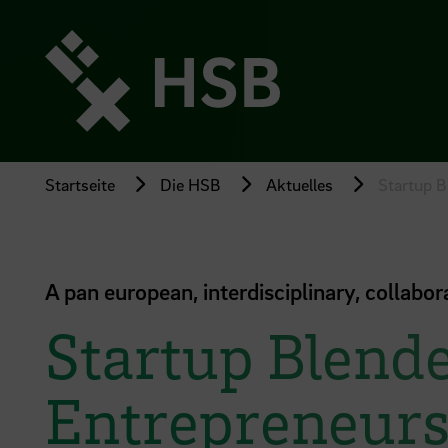
Direkt
zum
Seiteninhalt
springen
Startseite
Die HSB
Aktuelles
Startup B
A pan european, interdisciplinary, collabo
Startup Blend
Entrepreneurs