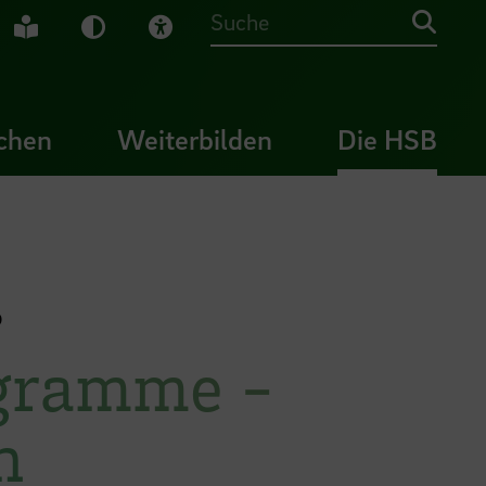
che Gebärdensprache
Leichte Sprache
Dunkel-Modus
Visuelle Hilfe
Suche
chen
Weiterbilden
Die HSB
p
ogramme -
n