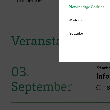
Notwendige Cookies
Matomo
Youtube
Veranstaltungen
03.
Start
Inf
September
18