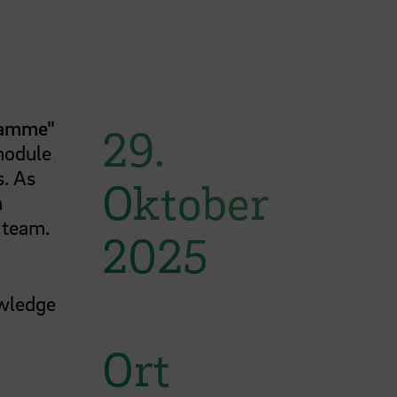
ramme"
29.
 module
s. As
Oktober
n
 team.
2025
owledge
Ort