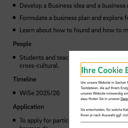
Develop a Business idea and a business
Formulate a business plan and explore fu
Learn about how to found and how to m
People
Students and teachers of STARS
EU
mem
cross-cultural.
Ihre Cookie 
Timeline
Um unsere Website in Sachen Nu
Textdateien, die auf Ihrem End
WiSe 2025/26
unserer Website notwendig sin
dazu finden Sie in unserer
Date
Application
Sie entscheiden, für welche Ka
Ihnen je nach Auswahl ggf. nic
To apply for participation contact your
bremen.de