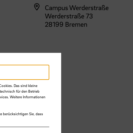
Campus Werderstraße
Werderstraße 73
28199 Bremen
linary,
Cookies. Das sind kleine
technisch für den Betrieb
vices. Weitere Informationen
e berücksichtigen Sie, dass
m@hs-