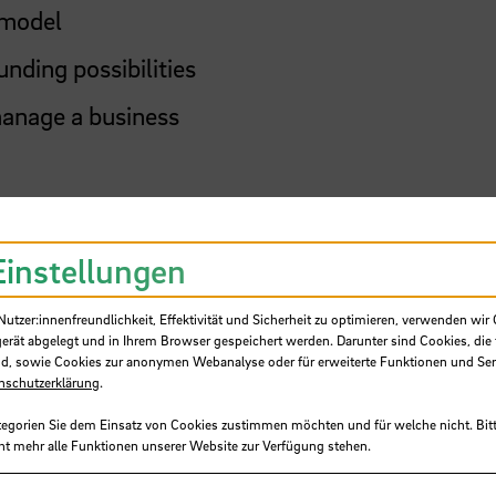
 model
nding possibilities
anage a business
ber universities, cross-university, cross-discip
Einstellungen
tzer:innenfreundlichkeit, Effektivität und Sicherheit zu optimieren, verwenden wir 
gerät abgelegt und in Ihrem Browser gespeichert werden. Darunter sind Cookies, die 
d, sowie Cookies zur anonymen Webanalyse oder für erweiterte Funktionen und Ser
nschutzerklärung
.
tegorien Sie dem Einsatz von Cookies zustimmen möchten und für welche nicht. Bitt
ht mehr alle Funktionen unserer Website zur Verfügung stehen.
 universities Erasmus Coordinator: stephan.for