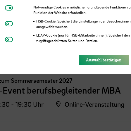
Notwendige Cookies
Notwendige Cookies ermöglichen grundlegende Funktionen und
Funktion der Website erforderlich.
HSB-Cookie: Speichert die Einstellungen der Besucher:innen
Matomo
ausgewählt wurden.
LDAP-Cookie (nur für HSB-Mitarbeiter:innen): Speichert den 
Youtube
 der HSB
zugriffsgeschützten Seiten und Dateien.
Eye-Able®: Es werden keine Cookies gesetzt. Nutzereinstel
des Browsers gespeichert.
Auswahl bestätigen
 zum Sommersemester 2027
o-Event berufsbegleitender MBA
:30 - 19:30 Uhr
Online-Veranstaltung