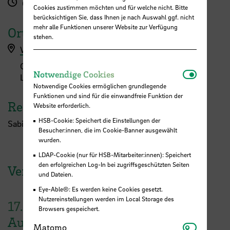
09:00 - 16:00 Uhr
Cookies zustimmen möchten und für welche nicht. Bitte
berücksichtigen Sie, dass Ihnen je nach Auswahl ggf. nicht
mehr alle Funktionen unserer Website zur Verfügung
Ort
stehen.
Workshopanmeldung hier
Campus Neustadt, Langemarckstraße (L-Gebäude)
Notwendi
Notwendige Cookies
L-Gebäude - L 2
Notwendige Cookies ermöglichen grundlegende
Funktionen und sind für die einwandfreie Funktion der
Referent:in
Website erforderlich.
HSB-Cookie: Speichert die Einstellungen der
Sabine Olbrich
Besucher:innen, die im Cookie-Banner ausgewählt
wurden.
LDAP-Cookie (nur für HSB-Mitarbeiter:innen): Speichert
den erfolgreichen Log-In bei zugriffsgeschützten Seiten
Veranstaltungen der HSB
und Dateien.
Eye-Able®: Es werden keine Cookies gesetzt.
Nutzereinstellungen werden im Local Storage des
17.
Browsers gespeichert.
August
Matomo
Matomo