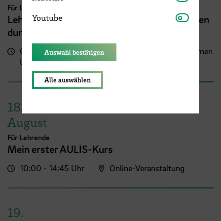
Für Lehrende
Youtube
Youtube
Lehrveranstaltungsplanung mit KI. Zeit sparen
durch digitale Tools
09:00 - 13:00
Zentrum für Lehren und Lernen
Auswahl bestätigen
Uhr
(ZLL)
Alle auswählen
18.
August
Für Lehrende
Mein erster AULIS-Kurs
10:00 - 14:45 Uhr
Online-Veranstaltung
19.