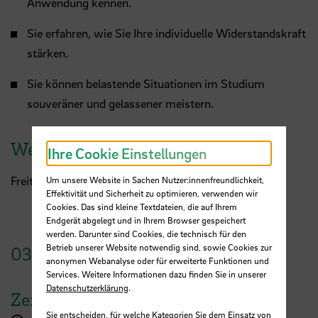
Anwendung kennen.
Sie erfahren, wie Sie Ihre individuelle Widerstandskraft
stärken.
Sie können belastende Situationen im Studium
souveräner und gelassener meistern.
Weiterer Termin
Ihre Cookie Einstellungen
Freitag, 13. Dezember 2024 von 9:00 - 15:00 Uhr
Um unsere Website in Sachen Nutzer:innenfreundlichkeit,
Effektivität und Sicherheit zu optimieren, verwenden wir
Cookies. Das sind kleine Textdateien, die auf Ihrem
Endgerät abgelegt und in Ihrem Browser gespeichert
werden. Darunter sind Cookies, die technisch für den
Betrieb unserer Website notwendig sind, sowie Cookies zur
03.
Dezember
2024
anonymen Webanalyse oder für erweiterte Funktionen und
Services. Weitere Informationen dazu finden Sie in unserer
Datenschutzerklärung
.
Zeit
Sie entscheiden, für welche Kategorien Sie dem Einsatz von