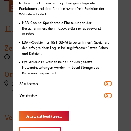
Notwendige Cookies ermöglichen grundlegende
E-Mail
Funktionen und sind für die einwandfreie Funktion der
Website erforderlich.
HSB-Cookie: Speichert die Einstellungen der
11.
November
2025
Besucher:innen, die im Cookie-Banner ausgewählt
wurden.
LDAP-Cookie (nur für HSB-Mitarbeiter:innen): Speichert
Zeit
den erfolgreichen Log-In bei zugriffsgeschützten Seiten
und Dateien.
17:00 - 18:00 Uhr
Eye-Able®: Es werden keine Cookies gesetzt.
Nutzereinstellungen werden im Local Storage des
Ort
Browsers gespeichert.
Matomo
Matomo
Bremen
Erdgeschoss
Youtube
Youtube
Veranstaltungen der HSB
Auswahl bestätigen