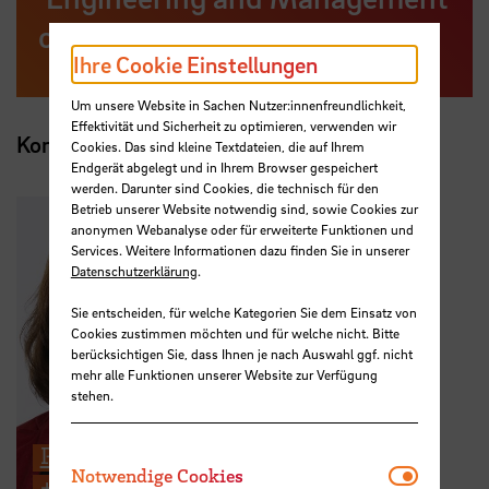
of Space Systems’ (EMSS)
Ihre Cookie Einstellungen
Um unsere Website in Sachen Nutzer:innenfreundlichkeit,
Effektivität und Sicherheit zu optimieren, verwenden wir
Kontakt
Cookies. Das sind kleine Textdateien, die auf Ihrem
Endgerät abgelegt und in Ihrem Browser gespeichert
werden. Darunter sind Cookies, die technisch für den
Betrieb unserer Website notwendig sind, sowie Cookies zur
anonymen Webanalyse oder für erweiterte Funktionen und
Services. Weitere Informationen dazu finden Sie in unserer
Datenschutzerklärung
.
Sie entscheiden, für welche Kategorien Sie dem Einsatz von
Cookies zustimmen möchten und für welche nicht. Bitte
berücksichtigen Sie, dass Ihnen je nach Auswahl ggf. nicht
mehr alle Funktionen unserer Website zur Verfügung
stehen.
Prof. Dr.-Ing. Jasminka Matevska
Notwendi
Notwendige Cookies
+49 421 5905 5425