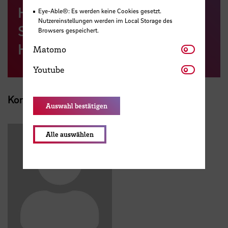
Hilfesystem am Limit?" von
Eye-Able®: Es werden keine Cookies gesetzt.
Nutzereinstellungen werden im Local Storage des
Silke Bothfeld und Hester
Browsers gespeichert.
Heiland
Matomo
Matomo
Youtube
Youtube
Kontakt
Auswahl bestätigen
Alle auswählen