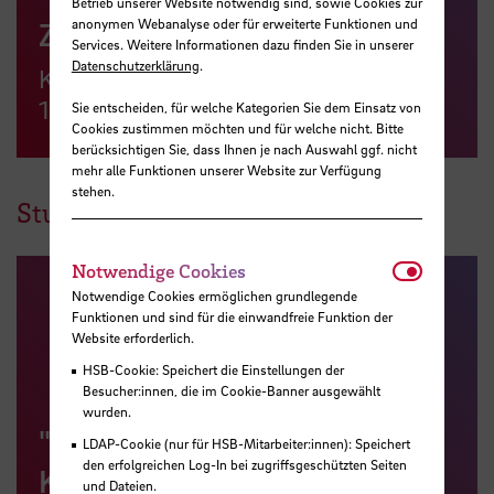
Betrieb unserer Website notwendig sind, sowie Cookies zur
anonymen Webanalyse oder für erweiterte Funktionen und
Zoom
Services. Weitere Informationen dazu finden Sie in unserer
Datenschutzerklärung
.
Kenncode für die Teilnahme in Zoom:
190624
Sie entscheiden, für welche Kategorien Sie dem Einsatz von
Cookies zustimmen möchten und für welche nicht. Bitte
berücksichtigen Sie, dass Ihnen je nach Auswahl ggf. nicht
mehr alle Funktionen unserer Website zur Verfügung
stehen.
Studie als Download
Notwendi
Notwendige Cookies
Notwendige Cookies ermöglichen grundlegende
Funktionen und sind für die einwandfreie Funktion der
Website erforderlich.
HSB-Cookie: Speichert die Einstellungen der
Besucher:innen, die im Cookie-Banner ausgewählt
wurden.
"Soziale Beratung in
LDAP-Cookie (nur für HSB-Mitarbeiter:innen): Speichert
den erfolgreichen Log-In bei zugriffsgeschützten Seiten
Krisenzeiten: Ist das
und Dateien.