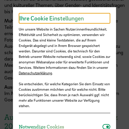
und kultureller Themen, über Gender- und Identitätsfragen
bis hin zu Themen des Klimawandels…
Ihre Cookie Einstellungen
Muhammad Fauzan
beschreibt seine Motivation für die
Teilnahme am Fotowettbewerb: „Unsere Umwelt ist
Um unsere Website in Sachen Nutzer:innenfreundlichkeit,
ernsthaft bedroht. Mit meiner Teilnahme an dieser
Effektivität und Sicherheit zu optimieren, verwenden wir
Fotoausstellung versuche ich, diese Besorgnis zum
Cookies. Das sind kleine Textdateien, die auf Ihrem
Ausdruck zu bringen und ein kollektives Bewusstsein zu
Endgerät abgelegt und in Ihrem Browser gespeichert
werden. Darunter sind Cookies, die technisch für den
schaffen. Insbesondere möchte ich mit dieser Ausstellung
Betrieb unserer Website notwendig sind, sowie Cookies zur
darauf aufmerksam machen, dass der Anstieg des
anonymen Webanalyse oder für erweiterte Funktionen und
Meeresspiegels nicht nur die Umwelt bedroht, sondern
Services. Weitere Informationen dazu finden Sie in unserer
auch große Auswirkungen auf Wirtschaft und
Datenschutzerklärung
.
Gesellschaft hat.“
Sie entscheiden, für welche Kategorien Sie dem Einsatz von
Ausstellung im Mai in Indonesien
Cookies zustimmen möchten und für welche nicht. Bitte
Im Mai 2025 ist eine Ausstellung zum selben Thema im
berücksichtigen Sie, dass Ihnen je nach Auswahl ggf. nicht
Goethe-Institut in Jakarta (Indonesien) zu sehen
.
mehr alle Funktionen unserer Website zur Verfügung
stehen.
Ausstellungseröffnung am 13. März
2025, 18:00 Uhr (in Bremen):
Notwendi
Notwendige Cookies