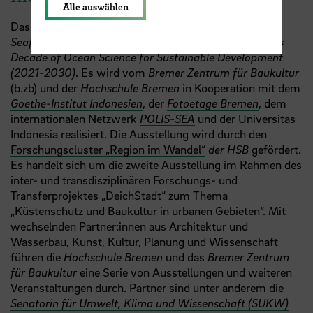
Alle auswählen
Das Projekt
„Sea Level Cities. Living at the Urban
Seafront“
ist eine offizielle Aktivität der
United Nations
Decade of Ocean Science for Sustainable Development
(2021-2030)
. Es wird vom
Bremer Zentrum für Baukultur
(b.zb) und der
Hochschule Bremen
in Kooperation mit dem
Goethe-Institut Indonesien
, der
Fotoetage Bremen
, dem
internationalen Netzwerk
POLIS-SEA
und der Universitas
Indonesia realisiert. Die Ausstellung wird durch den
Forschungscluster „Region im Wandel“
der HSB
gefördert.
Es handelt sich um die zweite Ausstellung im Rahmen des
inter- und transdisziplinären Forschungs- und
Transferprojektes „DeichStadt“ zum Thema
„Küstenschutz und Baukultur in urbanen Gebieten“. Mit
wechselnden Partner:innen aus Architektur und
Wasserbau, Kunst, Kultur, Planung und Wissenschaft
führen die
Hochschule Bremen
und das
Bremer Zentrum
für Baukultur
eine Serie von Ausstellungen und weiteren
Veranstaltungen durch. Partner sind unter anderem die
Senatorin für Umwelt, Klima und Wissenschaft (SUKW)