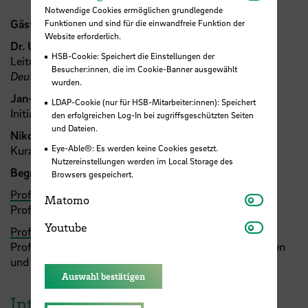
Notwendige Cookies ermöglichen grundlegende
Gäste
Funktionen und sind für die einwandfreie Funktion der
Website erforderlich.
Dr. Ulrike Heine
,
HSB-Cookie: Speichert die Einstellungen der
Leitung der Geschäftsstelle des
Besucher:innen, die im Cookie-Banner ausgewählt
Deutschen Komitees der UN-Ozeandekade (ODK)
wurden.
Jan-Philipp Possmann
,
LDAP-Cookie (nur für HSB-Mitarbeiter:innen): Speichert
Initiator des internationalen Netzwerkes
POLIS_SEA
den erfolgreichen Log-In bei zugriffsgeschützten Seiten
und Dateien.
Nikolai Wolff und Kay Michalak
,
Eye-Able®: Es werden keine Cookies gesetzt.
Kuratoren der Ausstellung.
Fotoetage Bremen
Nutzereinstellungen werden im Local Storage des
Begrüßung:
Browsers gespeichert.
Prof. Dr. Christian von Wissel
,
Matomo
Matomo
Professur Theorie der Stadt, und
Youtube
Youtube
Prof. Dr. Heiko Spekker
,
Professur Wasserbau, beide Fakultät Architektur, Bauen
und Umwelt an der
HSB
.
Auswahl bestätigen
Internationale Kooperation