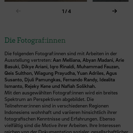
Zeige vorheriges Element im Karussell
Zeige n
1 / 4
Die Fotograf:innen
Die folgenden Fotograf:innen sind mit Arbeiten in der
Ausstellung vertreten:
Aan Melliana, Abyan Madani, Arie
Basuki, Dikye Ariani, Iqro Rinaldi, Muhammad Fauzan,
Qeis Sulthon, Wiagung Prayudha, Yuan Adriles, Agus
Susanto, Djuli Pamungkas, Fernando Randy, Idealita
Ismanto, Rejeky Kene und Nafiah Solikhah.
Mit den ausgewählten Fotograf:innen wird ein breites
Spektrum an Perspektiven abgebildet. Die
Teilnehmer:innen sind in verschiedenen Regionen
Indonesiens wohnhaft und variieren hinsichtlich ihrer
fotografischen Kenntnisse und Erfahrungen. Ebenso
vielfältig sind die Motive ihrer Arbeiten. Ihre Interessen
reichen von der Dokumentation sozialer, gesellschaftlicher