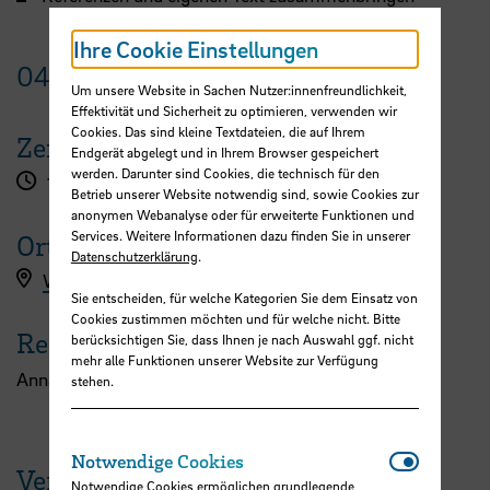
Ihre Cookie Einstellungen
04.
Juli
2025
Um unsere Website in Sachen Nutzer:innenfreundlichkeit,
Effektivität und Sicherheit zu optimieren, verwenden wir
Cookies. Das sind kleine Textdateien, die auf Ihrem
Zeit
Endgerät abgelegt und in Ihrem Browser gespeichert
werden. Darunter sind Cookies, die technisch für den
15:00 - 18:00 Uhr
Betrieb unserer Website notwendig sind, sowie Cookies zur
anonymen Webanalyse oder für erweiterte Funktionen und
Services. Weitere Informationen dazu finden Sie in unserer
Ort
Datenschutzerklärung
.
Workshopanmeldung hier
Sie entscheiden, für welche Kategorien Sie dem Einsatz von
Cookies zustimmen möchten und für welche nicht. Bitte
Referent:in
berücksichtigen Sie, dass Ihnen je nach Auswahl ggf. nicht
mehr alle Funktionen unserer Website zur Verfügung
Anna Kaim
stehen.
Notwendi
Notwendige Cookies
Veranstaltungen der HSB
Notwendige Cookies ermöglichen grundlegende