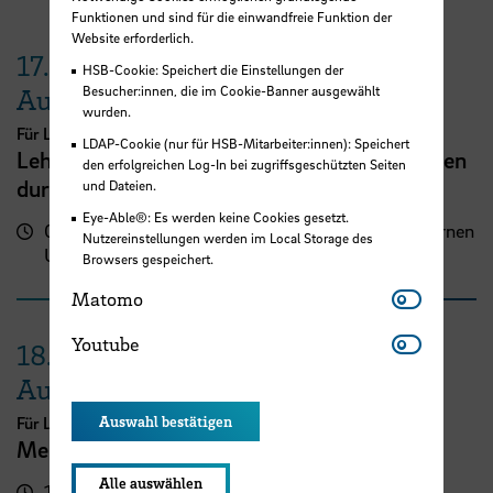
Funktionen und sind für die einwandfreie Funktion der
Website erforderlich.
17.
HSB-Cookie: Speichert die Einstellungen der
Besucher:innen, die im Cookie-Banner ausgewählt
August
wurden.
Für Lehrende
LDAP-Cookie (nur für HSB-Mitarbeiter:innen): Speichert
Lehrveranstaltungsplanung mit KI. Zeit sparen
den erfolgreichen Log-In bei zugriffsgeschützten Seiten
durch digitale Tools
und Dateien.
Eye-Able®: Es werden keine Cookies gesetzt.
09:00 - 13:00
Zentrum für Lehren und Lernen
Nutzereinstellungen werden im Local Storage des
Uhr
(ZLL)
Browsers gespeichert.
Matomo
Matomo
Youtube
Youtube
18.
August
Für Lehrende
Auswahl bestätigen
Mein erster AULIS-Kurs
Alle auswählen
10:00 - 14:45 Uhr
Online-Veranstaltung