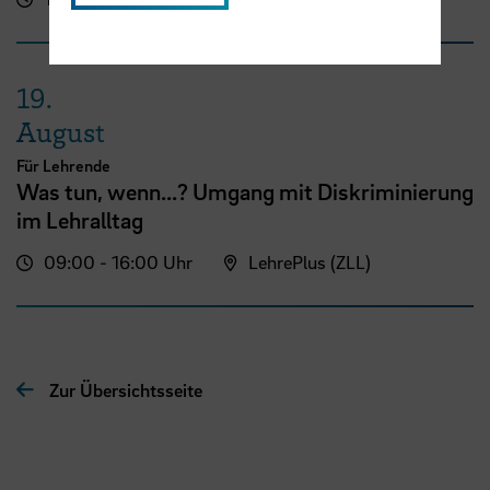
19.
August
Für Lehrende
Was tun, wenn...? Umgang mit Diskriminierung
im Lehralltag
09:00 - 16:00 Uhr
LehrePlus (ZLL)
Zur Übersichtsseite