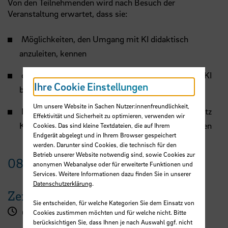
Von den Teilnehmenden wird nach Besuch der
Veranstaltung erwartet, dass sie:
Möglichkeiten, den Umgang mit KI didaktisch
anzuleiten, kennen
den kritisch-reflektierten Einsatz dieser Form von KI
Ihre Cookie Einstellungen
begleiten
Um unsere Website in Sachen Nutzer:innenfreundlichkeit,
Kenntnis davon haben, wie Prüfungen mit oder trotz
Effektivität und Sicherheit zu optimieren, verwenden wir
KI kompetenzorientiert durchgeführt werden können
Cookies. Das sind kleine Textdateien, die auf Ihrem
Endgerät abgelegt und in Ihrem Browser gespeichert
werden. Darunter sind Cookies, die technisch für den
Betrieb unserer Website notwendig sind, sowie Cookies zur
08.
September
2025
anonymen Webanalyse oder für erweiterte Funktionen und
Services. Weitere Informationen dazu finden Sie in unserer
Datenschutzerklärung
.
Zeit
Sie entscheiden, für welche Kategorien Sie dem Einsatz von
09:30 - 17:00 Uhr
Cookies zustimmen möchten und für welche nicht. Bitte
berücksichtigen Sie, dass Ihnen je nach Auswahl ggf. nicht