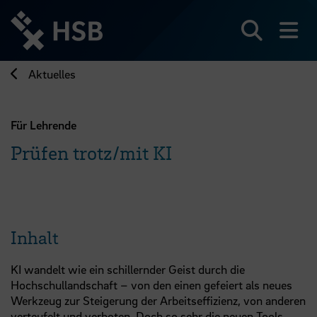
Direkt
zum
Seiteninhalt
Suchen
Me
springen
Aktuelles
Für Lehrende
Prüfen trotz/mit KI
Inhalt
KI wandelt wie ein schillernder Geist durch die
Hochschullandschaft – von den einen gefeiert als neues
Werkzeug zur Steigerung der Arbeitseffizienz, von anderen
verteufelt und verboten. Doch so sehr die neuen Tools