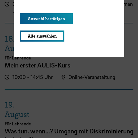
09:00 - 13:00
Zentrum für Lehren und Lernen
Uhr
(ZLL)
Auswahl bestätigen
Alle auswählen
18.
August
Für Lehrende
Mein erster AULIS-Kurs
10:00 - 14:45 Uhr
Online-Veranstaltung
19.
August
Für Lehrende
Was tun, wenn...? Umgang mit Diskriminierung