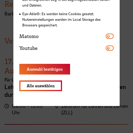
Referent:in
und Dateien.
Barbara Schilz-Bösing
Eye-Able®: Es werden keine Cookies gesetzt.
Nutzereinstellungen werden im Local Storage des
Browsers gespeichert.
Matomo
Matomo
Veranstaltungen der HSB
Youtube
Youtube
17.
August
Auswahl bestätigen
Für Lehrende
Lehrveranstaltungsplanung mit KI. Zeit sparen
Alle auswählen
durch digitale Tools
09:00 - 13:00
Zentrum für Lehren und Lernen
Uhr
(ZLL)