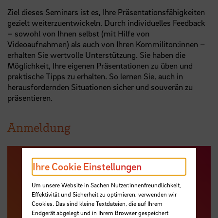
Ziel dieses Seminars ist es, Ihre Präsentationsfähigkeiten
gezielt weiterzuentwickeln. Durch individuelles Feedback
– sowohl von Ihnen selbst (mit Hilfe von
Videoaufnahmen) als auch von Ihren Kommiliton:innen –
erhalten Sie wertvolle Unterstützung. Sie haben die
Möglichkeit, Ihre eigenen Präsentationen zu üben und
praktische Tipps zu erhalten. So lernen Sie, auch in
herausfordernden Situationen sicher und souverän zu
präsentieren.
Anmeldung
Ihre Cookie Einstellungen
Um unsere Website in Sachen Nutzer:innenfreundlichkeit,
Effektivität und Sicherheit zu optimieren, verwenden wir
Cookies. Das sind kleine Textdateien, die auf Ihrem
Endgerät abgelegt und in Ihrem Browser gespeichert