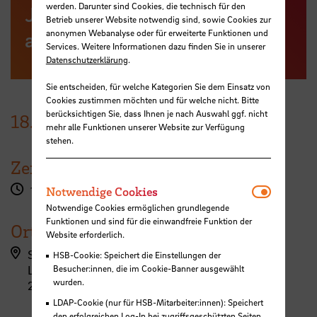
werden. Darunter sind Cookies, die technisch für den
Jetzt zum Workshop
Betrieb unserer Website notwendig sind, sowie Cookies zur
anonymen Webanalyse oder für erweiterte Funktionen und
anmelden
Services. Weitere Informationen dazu finden Sie in unserer
Datenschutzerklärung
.
Sie entscheiden, für welche Kategorien Sie dem Einsatz von
Cookies zustimmen möchten und für welche nicht. Bitte
berücksichtigen Sie, dass Ihnen je nach Auswahl ggf. nicht
18.
Mai
2026
mehr alle Funktionen unserer Website zur Verfügung
stehen.
Zeit
Notwendi
14:15 - 18:15 Uhr
Notwendige Cookies
Notwendige Cookies ermöglichen grundlegende
Funktionen und sind für die einwandfreie Funktion der
Ort
Website erforderlich.
StudiumPlus (ZLL)
HSB-Cookie: Speichert die Einstellungen der
Langemarckstraße 113
Besucher:innen, die im Cookie-Banner ausgewählt
wurden.
28199 Bremen
LDAP-Cookie (nur für HSB-Mitarbeiter:innen): Speichert
den erfolgreichen Log-In bei zugriffsgeschützten Seiten