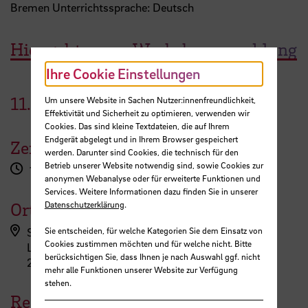
Bremen Unterrichtssprache: Deutsch
Hier geht es zur Workshopanmeldung
Ihre Cookie Einstellungen
11.
November
2025
Um unsere Website in Sachen Nutzer:innenfreundlichkeit,
Effektivität und Sicherheit zu optimieren, verwenden wir
Cookies. Das sind kleine Textdateien, die auf Ihrem
Endgerät abgelegt und in Ihrem Browser gespeichert
Zeit
werden. Darunter sind Cookies, die technisch für den
Betrieb unserer Website notwendig sind, sowie Cookies zur
15:00 - 19:15 Uhr
anonymen Webanalyse oder für erweiterte Funktionen und
Services. Weitere Informationen dazu finden Sie in unserer
Datenschutzerklärung
.
Ort
Sie entscheiden, für welche Kategorien Sie dem Einsatz von
StudiumPlus (ZLL)
Cookies zustimmen möchten und für welche nicht. Bitte
Langemarckstraße 113
berücksichtigen Sie, dass Ihnen je nach Auswahl ggf. nicht
28199 Bremen
mehr alle Funktionen unserer Website zur Verfügung
stehen.
Referent:in