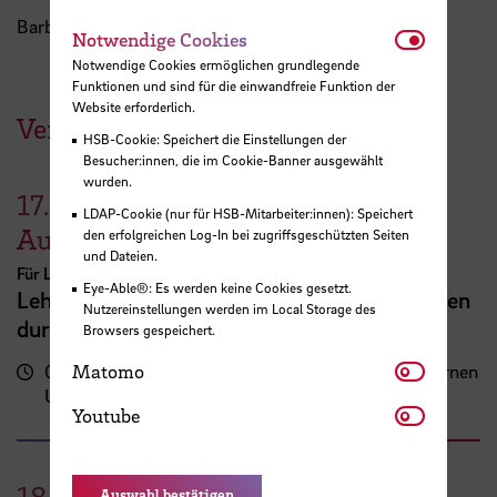
Barbara Schilz-Bösing
Notwendi
Notwendige Cookies
Notwendige Cookies ermöglichen grundlegende
Funktionen und sind für die einwandfreie Funktion der
Website erforderlich.
Veranstaltungen der HSB
HSB-Cookie: Speichert die Einstellungen der
Besucher:innen, die im Cookie-Banner ausgewählt
wurden.
17.
LDAP-Cookie (nur für HSB-Mitarbeiter:innen): Speichert
August
den erfolgreichen Log-In bei zugriffsgeschützten Seiten
und Dateien.
Für Lehrende
Eye-Able®: Es werden keine Cookies gesetzt.
Lehrveranstaltungsplanung mit KI. Zeit sparen
Nutzereinstellungen werden im Local Storage des
durch digitale Tools
Browsers gespeichert.
Matomo
09:00 - 13:00
Matomo
Zentrum für Lehren und Lernen
Uhr
(ZLL)
Youtube
Youtube
18.
Auswahl bestätigen