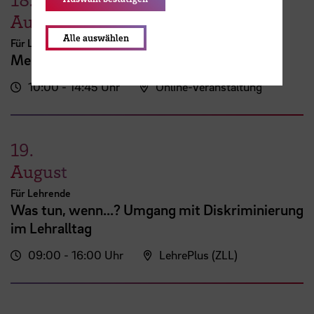
August
Alle auswählen
Für Lehrende
Mein erster AULIS-Kurs
10:00 - 14:45 Uhr
Online-Veranstaltung
19.
August
Für Lehrende
Was tun, wenn...? Umgang mit Diskriminierung
im Lehralltag
09:00 - 16:00 Uhr
LehrePlus (ZLL)