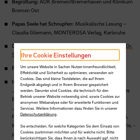
Begrüßung:
AOK Bremen/Bremerhaven und Klinikum
Bremen Ost
Papas Seele hat Schnupfen:
Musikalische Lesung –
Claudia Gliemann, MONTEROSA Verlag, Karlsruhe
Depressionen in der Familie:
Impulsvortrag –
Prof. Dr.
Ihre Cookie Einstellungen
Sabine Wagenblass
, Hochschule Bremen
Um unsere Website in Sachen Nutzer:innenfreundlichkeit,
Pause
Effektivität und Sicherheit zu optimieren, verwenden wir
Cookies. Das sind kleine Textdateien, die auf Ihrem
Ins Gespräch kommen mit …
Endgerät abgelegt und in Ihrem Browser gespeichert
…
Dr.
med. Martin Bührig – Chefarzt Psychiatrisches
werden. Darunter sind Cookies, die technisch für den
Betrieb unserer Website notwendig sind, sowie Cookies zur
Behandlungszentrum-Klinikum Bremen Nord
anonymen Webanalyse oder für erweiterte Funktionen und
… Silvia Hoffmann-Dorenkamp – Dipl. Soz. Arb.
Services. Weitere Informationen dazu finden Sie in unserer
Datenschutzerklärung
.
Familientherapeutin und Kidstime Trainerin Bremen,
Institutsambulanz der Kinder- und Jugendpsychiatrie, -
Sie entscheiden, für welche Kategorien Sie dem Einsatz von
Cookies zustimmen möchten und für welche nicht. Bitte
psychotherapie und -psychosomatik am Klinikum
berücksichtigen Sie, dass Ihnen je nach Auswahl ggf. nicht