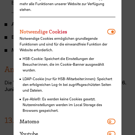
Bremen Ost
mehr alle Funktionen unserer Website zur Verfügung
stehen.
… und weiteren Experten und dem Publikum
Abschluss – Get together
Notwendi
Notwendige Cookies
Büchertisch
Notwendige Cookies ermöglichen grundlegende
Funktionen und sind für die einwandfreie Funktion der
Moderation:
Beate Hoffmann, Bremer Medienbüro
Website erforderlich.
HSB-Cookie: Speichert die Einstellungen der
Besucher:innen, die im Cookie-Banner ausgewählt
Anmeldung
wurden.
LDAP-Cookie (nur für HSB-Mitarbeiter:innen): Speichert
Die Veranstaltung ist kostenfrei. Aber es wird
bis zum 6.
den erfolgreichen Log-In bei zugriffsgeschützten Seiten
Juni
um eine vorherige
Online-Anmeldung
gebeten.
und Dateien.
Eye-Able®: Es werden keine Cookies gesetzt.
Nutzereinstellungen werden im Local Storage des
Browsers gespeichert.
13.
Juni
2023
Matomo
Matomo
Youtube
Youtube