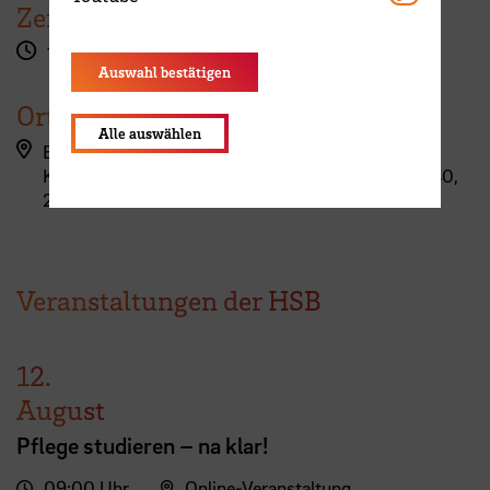
Zeit
18:00 - 20:30 Uhr
Auswahl bestätigen
Ort
Alle auswählen
Bremen
KulturAmbulanz – Haus im Park, Züricher Straße 40,
28235 Bremen
Veranstaltungen der HSB
12.
August
Pflege studieren – na klar!
09:00 Uhr
Online-Veranstaltung