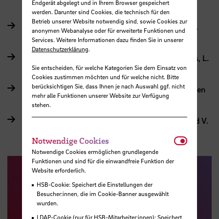
Endgerät abgelegt und in Ihrem Browser gespeichert
Olviera, R. Septiani, S. Baah-Asiedu
werden. Darunter sind Cookies, die technisch für den
Betrieb unserer Website notwendig sind, sowie Cookies zur
Begegnung im Torfquartier von L. Winkelmann, J.
anonymen Webanalyse oder für erweiterte Funktionen und
König und K. L. Schlüter
Services. Weitere Informationen dazu finden Sie in unserer
Datenschutzerklärung
.
vor.werk von R. Remmert, H. Hartig, K. Rodrigues, L.
Sie entscheiden, für welche Kategorien Sie dem Einsatz von
Voß und J. H. Rahn
Cookies zustimmen möchten und für welche nicht. Bitte
berücksichtigen Sie, dass Ihnen je nach Auswahl ggf. nicht
Lebensort Osterholz von Y. Liu, L. N. Chi, S. Gezmen
mehr alle Funktionen unserer Website zur Verfügung
und M. Kanafani
stehen.
Tor zum Moor von L. Beck, M. Fandre, T. Piper und V.
Stubba
Notwendi
Notwendige Cookies
Notwendige Cookies ermöglichen grundlegende
Funktionen und sind für die einwandfreie Funktion der
Website erforderlich.
HSB-Cookie: Speichert die Einstellungen der
Besucher:innen, die im Cookie-Banner ausgewählt
wurden.
LDAP-Cookie (nur für HSB-Mitarbeiter:innen): Speichert