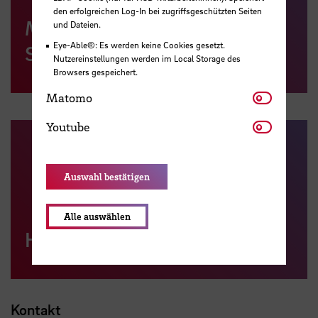
den erfolgreichen Log-In bei zugriffsgeschützten Seiten
Museumsanlage in Osterholz-
und Dateien.
Eye-Able®: Es werden keine Cookies gesetzt.
Scharmbeck
Nutzereinstellungen werden im Local Storage des
Browsers gespeichert.
Matomo
Matomo
Youtube
Youtube
Auswahl bestätigen
Alle auswählen
HSB School of Architecture
Kontakt