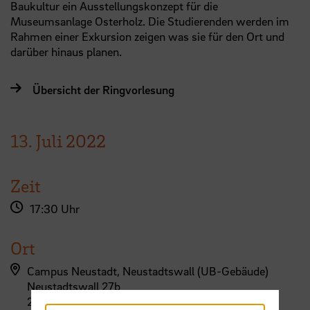
Baukultur ein Ausstellungskonzept für die
Museumsanlage Osterholz. Die Studierenden werden im
Rahmen einer Exkursion zeigen was sie für den Ort und
darüber hinaus planen.
Übersicht der Ringvorlesung
13.
Juli
2022
Zeit
17:30 Uhr
Ort
Campus Neustadt, Neustadtswall (UB-Gebäude)
Neustadtswall 27b
28199 Bremen