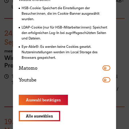
17:00
Campus Neustadt, Neustadtswall (AB-
Uhr
Gebäude)
HSB-Cookie: Speichert die Einstellungen der
Besucher:innen, die im Cookie-Banner ausgewählt
wurden.
LDAP-Cookie (nur für HSB-Mitarbeiter:innen): Speichert
24.
den erfolgreichen Log-In bei zugriffsgeschützten Seiten
und Dateien.
September
Eye-Able®: Es werden keine Cookies gesetzt.
meetMINT
Nutzereinstellungen werden im Local Storage des
Wir feiern Frauen in MINT – 10 Jahre
Browsers gespeichert.
Programm meetMINT
Matomo
Matomo
17:00 -
Campus Neustadt, Neustadtswall
Youtube
Youtube
19:30 Uhr
(AB-Gebäude)
AB-Gebäude - 10. Obergeschoss /
Staffelgeschoss / Sky Lounge
Auswahl bestätigen
Alle auswählen
19.