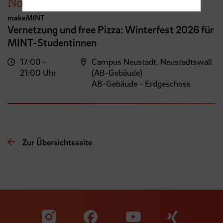
November
makeMINT
Vernetzung und free Pizza: Winterfest 2026 für
MINT-Studentinnen
17:00 -
Campus Neustadt, Neustadtswall
21:00 Uhr
(AB-Gebäude)
AB-Gebäude - Erdgeschoss
Zur Übersichtsseite
Zu unserer Facebook S
Zu unse