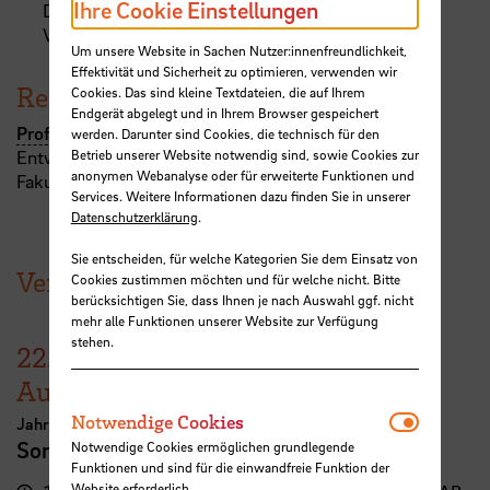
Ihre Cookie Einstellungen
Der Veranstaltungsort wird zeitnah auf der
Veranstaltungsübersicht bekannt gegeben.
Um unsere Website in Sachen Nutzer:innenfreundlichkeit,
Effektivität und Sicherheit zu optimieren, verwenden wir
Referent:in
Cookies. Das sind kleine Textdateien, die auf Ihrem
Endgerät abgelegt und in Ihrem Browser gespeichert
Prof.
Ulrike Mansfeld
werden. Darunter sind Cookies, die technisch für den
Entwerfen, Darstellung und Gestaltung
Betrieb unserer Website notwendig sind, sowie Cookies zur
anonymen Webanalyse oder für erweiterte Funktionen und
Fakultät 2, Abt. A
Services. Weitere Informationen dazu finden Sie in unserer
Datenschutzerklärung
.
Sie entscheiden, für welche Kategorien Sie dem Einsatz von
Veranstaltungen der HSB
Cookies zustimmen möchten und für welche nicht. Bitte
berücksichtigen Sie, dass Ihnen je nach Auswahl ggf. nicht
mehr alle Funktionen unserer Website zur Verfügung
stehen.
22.
–
30.
August
Notwendi
Notwendige Cookies
Jahresausstellung der School of Architecture Bremen
Sommerschau 2026
Notwendige Cookies ermöglichen grundlegende
Funktionen und sind für die einwandfreie Funktion der
Website erforderlich.