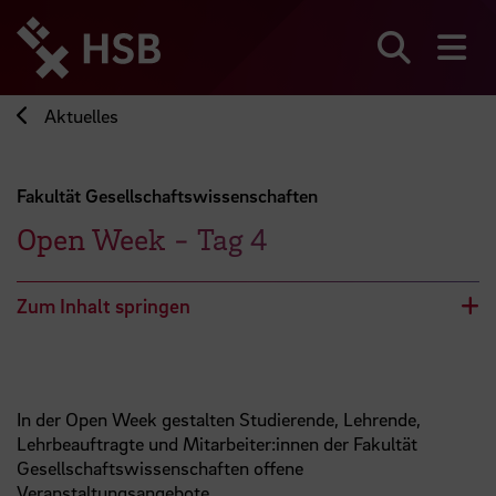
Direkt
zum
Seiteninhalt
Suchen
Me
springen
Aktuelles
Fakultät Gesellschaftswissenschaften
Open Week - Tag 4
Zum Inhalt springen
In der Open Week gestalten Studierende, Lehrende,
Lehrbeauftragte und Mitarbeiter:innen der Fakultät
Gesellschaftswissenschaften offene
Veranstaltungsangebote.