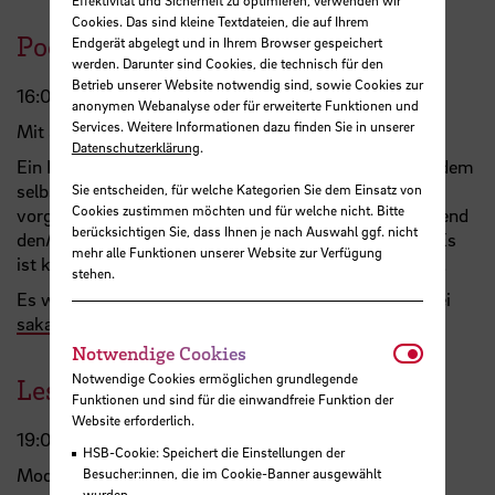
Cookies. Das sind kleine Textdateien, die auf Ihrem
Poetry Slam
Endgerät abgelegt und in Ihrem Browser gespeichert
werden. Darunter sind Cookies, die technisch für den
Betrieb unserer Website notwendig sind, sowie Cookies zur
16:00 – 18:30 Uhr, Raum M 328
anonymen Webanalyse oder für erweiterte Funktionen und
Services. Weitere Informationen dazu finden Sie in unserer
Mit Selin Akar, Anastasia Trippel
Datenschutzerklärung
.
Ein Poetry-Slam ist ein literarischer Wettbewerb, bei dem
selbstverfasste Texte innerhalb von max. 7 Minuten
Sie entscheiden, für welche Kategorien Sie dem Einsatz von
Cookies zustimmen möchten und für welche nicht. Bitte
vorgetragen werden. Die Zuhörenden küren anschließend
berücksichtigen Sie, dass Ihnen je nach Auswahl ggf. nicht
den/die Sieger:in. Man kann auch als Team auftreten. Es
mehr alle Funktionen unserer Website zur Verfügung
ist kein Thema vorgegeben, alle Themen sind möglich.
stehen.
Es werden noch Vortragende gesucht. Bitte melden bei
sakar
@
stud.hs-bremen.de
.
Notwendi
Notwendige Cookies
Notwendige Cookies ermöglichen grundlegende
Lesebühne: Schöner scheitern!
Funktionen und sind für die einwandfreie Funktion der
Website erforderlich.
19:00 – 23:00 Uhr, Teilbibliothek Neustadtswall 30
HSB-Cookie: Speichert die Einstellungen der
Moderation: Kirsten Sander und Dieter Brinkmann
Besucher:innen, die im Cookie-Banner ausgewählt
wurden.