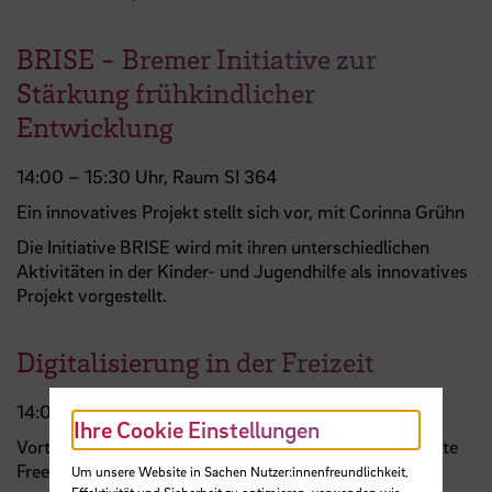
BRISE - Bremer Initiative zur
Stärkung frühkindlicher
Entwicklung
14:00 – 15:30 Uhr, Raum SI 364
Ein innovatives Projekt stellt sich vor, mit Corinna Grühn
Die Initiative BRISE wird mit ihren unterschiedlichen
Aktivitäten in der Kinder- und Jugendhilfe als innovatives
Projekt vorgestellt.
Digitalisierung in der Freizeit
14:00 – 17:00 Uhr, Raum M 303
Ihre Cookie Einstellungen
Vortrag und Diskussion von Praxisbeispielen mit Renate
Freericks
Um unsere Website in Sachen Nutzer:innenfreundlichkeit,
Effektivität und Sicherheit zu optimieren, verwenden wir