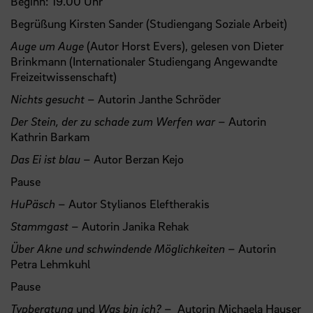
Beginn: 19.00 Uhr
Begrüßung Kirsten Sander (Studiengang Soziale Arbeit)
Auge um Auge
(Autor Horst Evers), gelesen von Dieter
Brinkmann (Internationaler Studiengang Angewandte
Freizeitwissenschaft)
Nichts gesucht
– Autorin Janthe Schröder
Der Stein, der zu schade zum Werfen war
– Autorin
Kathrin Barkam
Das Ei ist blau
– Autor Berzan Kejo
Pause
HuPäsch
– Autor Stylianos Eleftherakis
Stammgast
– Autorin Janika Rehak
Über Akne und schwindende Möglichkeiten
– Autorin
Petra Lehmkuhl
Pause
Typberatung
und
Was bin ich?
– Autorin Michaela Hauser