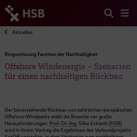
Direkt
zum
Seiteninhalt
Suchen
Me
springen
Aktuelles
Ringvorlesung Facetten der Nachhaltigkeit
Offshore Windenergie – Szenarien
für einen nachhaltigen Rückbau
Der bevorstehende Rückbau von zahlreichen europäischen
Offshore-Windparks stellt die Branche vor große
Herausforderungen.
Prof.
Dr.-Ing.
Silke Eckardt (
HSB
)
wird in ihrem Vortrag die Ergebnisse des Verbundprojekts
SeeOff vorstellen, in dem Strategien zum nachhaltigen