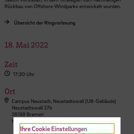
Rückbau von Offshore-Windparks entwickelt wurden.
Übersicht der Ringvorlesung
18.
Mai
2022
Zeit
17:30 Uhr
Ort
Campus Neustadt, Neustadtswall (UB-Gebäude)
Neustadtswall 27b
28199 Bremen
Hansewasserhörsaal
Ihre Cookie Einstellungen