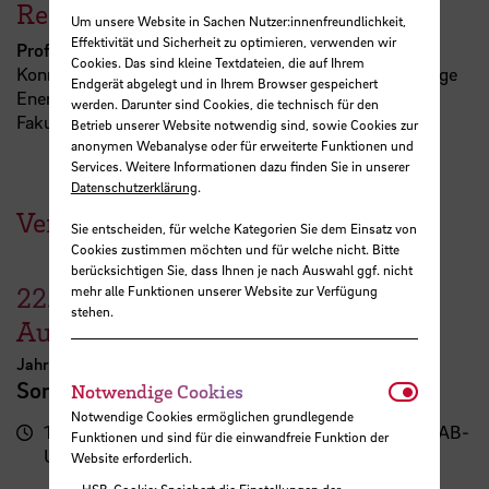
Referent:in
Um unsere Website in Sachen Nutzer:innenfreundlichkeit,
Effektivität und Sicherheit zu optimieren, verwenden wir
Prof.
Dr.-Ing.
Silke Eckardt
Cookies. Das sind kleine Textdateien, die auf Ihrem
Konrektorin für Forschung und Transfer | Zukunftsfähige
Endgerät abgelegt und in Ihrem Browser gespeichert
Energieversorgung und Ressourceneffizienz
werden. Darunter sind Cookies, die technisch für den
Fakultät 2, Abt. B+U
Betrieb unserer Website notwendig sind, sowie Cookies zur
anonymen Webanalyse oder für erweiterte Funktionen und
Services. Weitere Informationen dazu finden Sie in unserer
Datenschutzerklärung
.
Veranstaltungen der HSB
Sie entscheiden, für welche Kategorien Sie dem Einsatz von
Cookies zustimmen möchten und für welche nicht. Bitte
berücksichtigen Sie, dass Ihnen je nach Auswahl ggf. nicht
22.
–
30.
mehr alle Funktionen unserer Website zur Verfügung
stehen.
August
Jahresausstellung der School of Architecture Bremen
Notwendi
Sommerschau 2026
Notwendige Cookies
Notwendige Cookies ermöglichen grundlegende
17:00
Campus Neustadt, Neustadtswall (AB-
Funktionen und sind für die einwandfreie Funktion der
Uhr
Gebäude)
Website erforderlich.
HSB-Cookie: Speichert die Einstellungen der