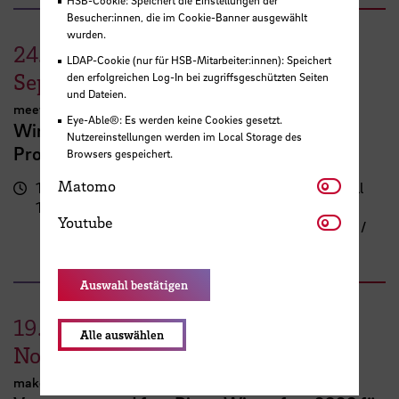
Besucher:innen, die im Cookie-Banner ausgewählt
wurden.
24.
LDAP-Cookie (nur für HSB-Mitarbeiter:innen): Speichert
September
den erfolgreichen Log-In bei zugriffsgeschützten Seiten
und Dateien.
meetMINT
Eye-Able®: Es werden keine Cookies gesetzt.
Wir feiern Frauen in MINT – 10 Jahre
Nutzereinstellungen werden im Local Storage des
Programm meetMINT
Browsers gespeichert.
Matomo
Matomo
17:00 -
Campus Neustadt, Neustadtswall
19:30 Uhr
(AB-Gebäude)
Youtube
Youtube
AB-Gebäude - 10. Obergeschoss /
Staffelgeschoss / Sky Lounge
Auswahl bestätigen
19.
Alle auswählen
November
makeMINT