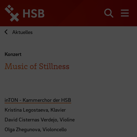
Direkt
zum
Seiteninhalt
Suchen
Me
springen
Aktuelles
Konzert
Music of Stillness
inTON - Kammerchor der HSB
Kristina Legostaeva, Klavier
David Cisternas Verdejo, Violine
Olga Zhegunova, Violoncello