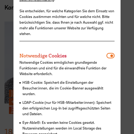
Kontakt
Sie entscheiden, für welche Kategorien Sie dem Einsatz von
Cookies zustimmen möchten und für welche nicht. Bitte
berücksichtigen Sie, dass Ihnen je nach Auswahl ggf. nicht
mehr alle Funktionen unserer Website zur Verfügung
stehen.
Notwendi
Notwendige Cookies
Notwendige Cookies ermöglichen grundlegende
Funktionen und sind für die einwandfreie Funktion der
Website erforderlich.
HSB-Cookie: Speichert die Einstellungen der
Besucher:innen, die im Cookie-Banner ausgewählt
Julio Fernandez Gonzalez
wurden.
+49 421 5905 2842
LDAP-Cookie (nur für HSB-Mitarbeiter:innen): Speichert
den erfolgreichen Log-In bei zugriffsgeschützten Seiten
E-Mail
und Dateien.
Eye-Able®: Es werden keine Cookies gesetzt.
Nutzereinstellungen werden im Local Storage des
18.
September
2022
Browsers gespeichert.