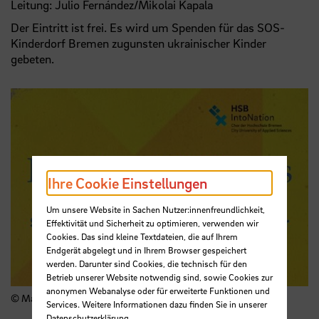
Leitung: Julio Fernández/Mikolai Kapala
Der Eintritt ist frei. Es wird um Spenden für das SOS-
Kinderdorf Bremen zugunsten ukrainischer Kinder
gebeten.
Ihre Cookie Einstellungen
Um unsere Website in Sachen Nutzer:innenfreundlichkeit,
Effektivität und Sicherheit zu optimieren, verwenden wir
Cookies. Das sind kleine Textdateien, die auf Ihrem
Endgerät abgelegt und in Ihrem Browser gespeichert
werden. Darunter sind Cookies, die technisch für den
Betrieb unserer Website notwendig sind, sowie Cookies zur
anonymen Webanalyse oder für erweiterte Funktionen und
© Mai Ferreira Ilustración
Services. Weitere Informationen dazu finden Sie in unserer
Datenschutzerklärung
.