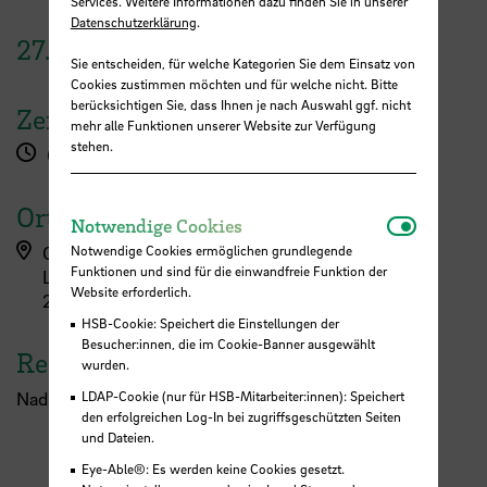
Services. Weitere Informationen dazu finden Sie in unserer
Datenschutzerklärung
.
27.
November
2024
Sie entscheiden, für welche Kategorien Sie dem Einsatz von
Cookies zustimmen möchten und für welche nicht. Bitte
berücksichtigen Sie, dass Ihnen je nach Auswahl ggf. nicht
Zeit
mehr alle Funktionen unserer Website zur Verfügung
stehen.
09:00 - 15:00 Uhr
Ort
Notwendi
Notwendige Cookies
Notwendige Cookies ermöglichen grundlegende
Campus Neustadt, Langemarckstraße (L-Gebäude)
Funktionen und sind für die einwandfreie Funktion der
Langemarckstraße 113
Website erforderlich.
28199 Bremen
HSB-Cookie: Speichert die Einstellungen der
Besucher:innen, die im Cookie-Banner ausgewählt
Referent:in
wurden.
LDAP-Cookie (nur für HSB-Mitarbeiter:innen): Speichert
Nadine Bergmann
den erfolgreichen Log-In bei zugriffsgeschützten Seiten
und Dateien.
Eye-Able®: Es werden keine Cookies gesetzt.