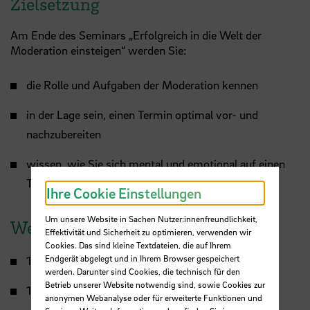
Zielsetzung
Am Ende des Seminars „Erfolgreich in die Welt der
Moderation einsteigen“ werden Sie:
die Rolle und Aufgaben der Moderation kennen
in der Lage sein, einen Termin optimal vor- und
nachzubereiten
wissen, wie Sie sich mental und emotional auf einen
Termin vorbereiten können
Ihre Cookie Einstellungen
Um unsere Website in Sachen Nutzer:innenfreundlichkeit,
Weitere Termine
Effektivität und Sicherheit zu optimieren, verwenden wir
Cookies. Das sind kleine Textdateien, die auf Ihrem
Endgerät abgelegt und in Ihrem Browser gespeichert
11. Dezember
werden. Darunter sind Cookies, die technisch für den
Betrieb unserer Website notwendig sind, sowie Cookies zur
17. Dezember
anonymen Webanalyse oder für erweiterte Funktionen und