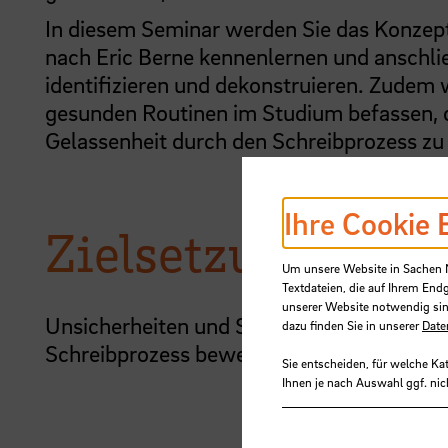
In diesem Seminar werden Sie das Konzept
nach Eric Berne kennenlernen und anschl
identifizieren und dekonstruieren. Zudem
gesunden Routinen im Studium befassen, d
Gelassenheit durch den Schreibprozess z
Ihre Cookie 
Zielsetzung
Um unsere Website in Sachen Nu
Textdateien, die auf Ihrem End
unserer Website notwendig sin
Unsicherheiten und Selbstzweifel identifi
dazu finden Sie in unserer
Date
Schreibprozess bewegen.
Sie entscheiden, für welche Ka
Ihnen je nach Auswahl ggf. nic