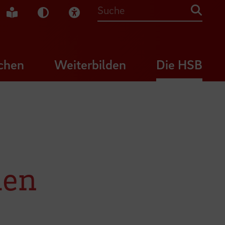
che Gebärdensprache
Leichte Sprache
Dunkel-Modus
Visuelle Hilfe
Suche
chen
Weiterbilden
Die HSB
den