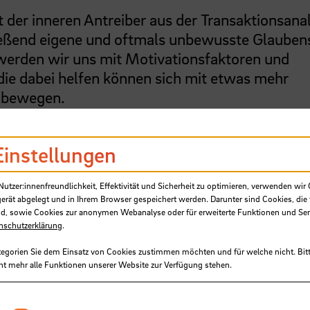
 der inneren Antreiber aus der Transaktionsana
ießend eigene und oftmals unbewusste Glauben
 werden wir uns mit Motivationsfaktoren und
ie dabei helfen können sich mit etwas mehr
u bewegen.
Einstellungen
tzer:innenfreundlichkeit, Effektivität und Sicherheit zu optimieren, verwenden wir 
gerät abgelegt und in Ihrem Browser gespeichert werden. Darunter sind Cookies, die 
d, sowie Cookies zur anonymen Webanalyse oder für erweiterte Funktionen und Ser
zieren und dekonstruieren. Sich gelassener durc
nschutzerklärung
.
tegorien Sie dem Einsatz von Cookies zustimmen möchten und für welche nicht. Bitt
ht mehr alle Funktionen unserer Website zur Verfügung stehen.