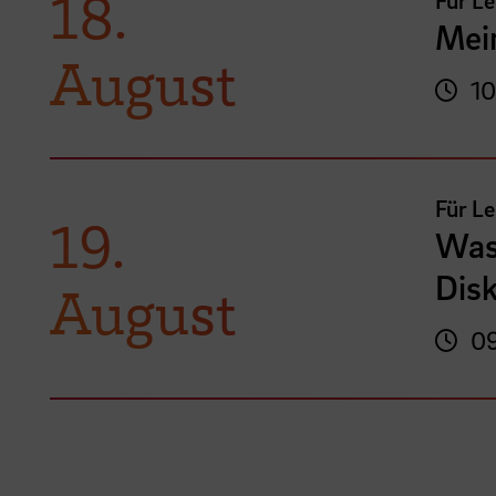
18.
Mei
August
10
Für L
19.
Was
Disk
August
09