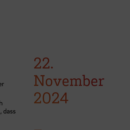
22.
November
er
2024
h
, dass