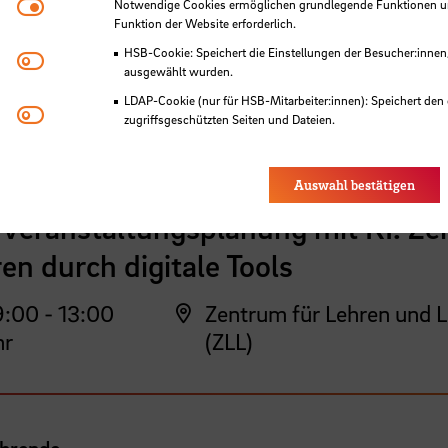
Notwendige Cookies
Notwendige Cookies ermöglichen grundlegende Funktionen und
Funktion der Website erforderlich.
HSB-Cookie: Speichert die Einstellungen der Besucher:innen
Matomo
 der HSB
ausgewählt wurden.
LDAP-Cookie (nur für HSB-Mitarbeiter:innen): Speichert den 
Youtube
zugriffsgeschützten Seiten und Dateien.
Eye-Able®: Es werden keine Cookies gesetzt. Nutzereinstel
des Browsers gespeichert.
Auswahl bestätigen
ehrende
veranstaltungsplanung mit KI. Zei
en durch digitale Tools
:00 - 13:00
Zentrum für Lehren und 
hr
(ZLL)
ehrende