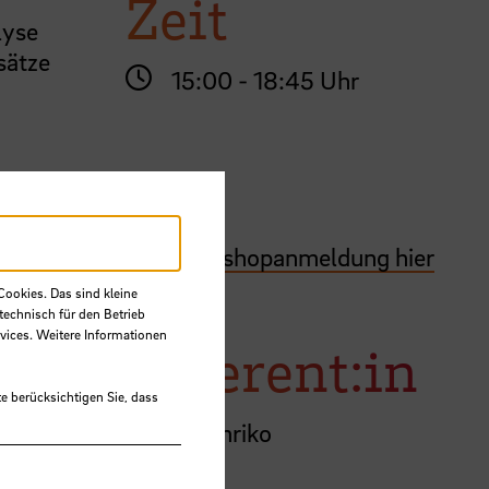
Zeit
lyse
sätze
15:00 - 18:45 Uhr
Ort
Workshopanmeldung hier
Cookies. Das sind kleine
technisch für den Betrieb
vices. Weitere Informationen
Referent:in
h den
e berücksichtigen Sie, dass
Asima Amriko