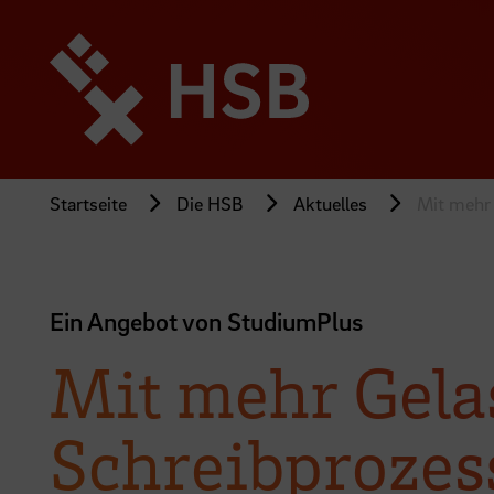
Direkt
zum
Seiteninhalt
springen
Startseite
Die HSB
Aktuelles
Mit mehr 
Ein Angebot von StudiumPlus
Mit mehr Gela
Schreibprozes