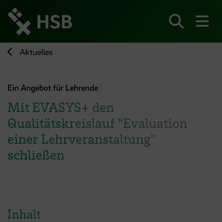
Direkt
zum
Seiteninhalt
Suchen
Me
springen
Aktuelles
Ein Angebot für Lehrende
Mit EVASYS+ den
Qualitätskreislauf "Evaluation
einer Lehrveranstaltung"
schließen
Inhalt