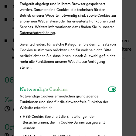
Endgerät abgelegt und in Ihrem Browser gespeichert
den Nutzen von EVASYS+ einschätzen können.
werden. Darunter sind Cookies, die technisch für den
Betrieb unserer Website notwendig sind, sowie Cookies zur
die verschiedenen Optionen des Programmes
anonymen Webanalyse oder für erweiterte Funktionen und
unterscheiden können.
Services. Weitere Informationen dazu finden Sie in unserer
Datenschutzerklärung
.
EVASYS+ als Erweiterung der Lehrevaluation in ihren
Sie entscheiden, für welche Kategorien Sie dem Einsatz von
Veranstaltungen einsetzen können, um auf eine weitere
Cookies zustimmen möchten und für welche nicht. Bitte
berücksichtigen Sie, dass Ihnen je nach Auswahl ggf. nicht
Weise in Kontakt mit den Studierenden zu kommen.
mehr alle Funktionen unserer Website zur Verfügung
stehen.
06.
März
2025
Notwendi
Notwendige Cookies
Notwendige Cookies ermöglichen grundlegende
Zeit
Funktionen und sind für die einwandfreie Funktion der
Website erforderlich.
09:00 - 10:30 Uhr
HSB-Cookie: Speichert die Einstellungen der
Besucher:innen, die im Cookie-Banner ausgewählt
Ort
wurden.