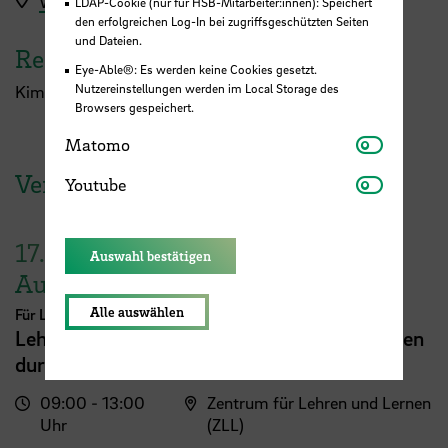
Workshopanmeldung hier
LDAP-Cookie (nur für HSB-Mitarbeiter:innen): Speichert
den erfolgreichen Log-In bei zugriffsgeschützten Seiten
und Dateien.
Referent:in
Eye-Able®: Es werden keine Cookies gesetzt.
Nutzereinstellungen werden im Local Storage des
Kim-Sophie Stöterau
Browsers gespeichert.
Matomo
Matomo
Veranstaltungen der HSB
Youtube
Youtube
17.
Auswahl bestätigen
August
Alle auswählen
Für Lehrende
Lehrveranstaltungsplanung mit KI. Zeit sparen
durch digitale Tools
09:00 - 13:00
Zentrum für Lehren und Lernen
Uhr
(ZLL)