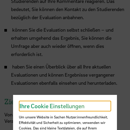
Studierenden auf Ihre Kommentare reagieren. Das
bedeutet, Sie können den Kontakt zu den Studierenden
bezüglich der Evaluation anbahnen.
können Sie die Evaluation selbst schließen – und
erhalten umgehend das Ergebnis, Sie können die
Umfrage aber auch wieder öffnen, wenn dies
erforderlich ist.
haben Sie einen Überblick über all Ihre aktuellen
Evaluationen und können Ergebnisse vergangener
Evaluationen ebenfalls einsehen und herunterladen.
Zielsetzung
Ihre Cookie Einstellungen
Von den Teilnehmenden wird nach Besuch der
Um unsere Website in Sachen Nutzer:innenfreundlichkeit,
Veranstaltung erwartet, dass sie:
Effektivität und Sicherheit zu optimieren, verwenden wir
Cookies. Das sind kleine Textdateien, die auf Ihrem