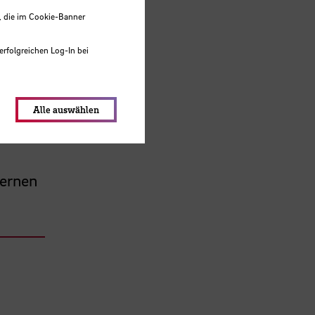
, die im Cookie-Banner
erfolgreichen Log-In bei
lungen werden im Local Storage
Alle auswählen
t
Lernen