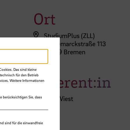
Ort
StudiumPlus (ZLL)
ng
Langemarckstraße 113
28199 Bremen
Cookies. Das sind kleine
Referent:in
technisch für den Betrieb
vices. Weitere Informationen
Eugenia Wiest
e berücksichtigen Sie, dass
 sind für die einwandfreie