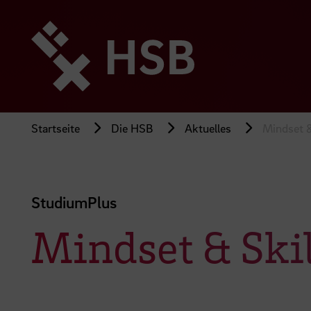
Direkt
zum
Seiteninhalt
springen
Startseite
Die HSB
Aktuelles
Mindset &
StudiumPlus
Mindset & Skil