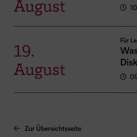
August
10
Für L
19.
Was
Disk
August
09
Zur Übersichtsseite