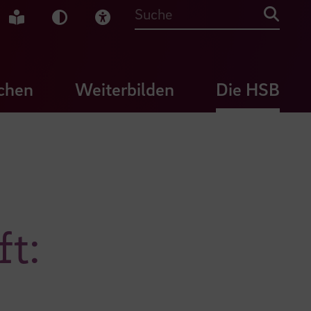
che Gebärdensprache
Leichte Sprache
Dunkel-Modus
Visuelle Hilfe
Suche
chen
Weiterbilden
Die HSB
ft: