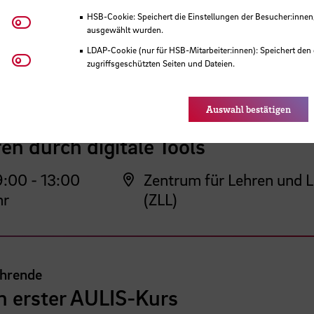
 der HSB
HSB-Cookie: Speichert die Einstellungen der Besucher:innen
Matomo
ausgewählt wurden.
LDAP-Cookie (nur für HSB-Mitarbeiter:innen): Speichert den 
Youtube
zugriffsgeschützten Seiten und Dateien.
Eye-Able®: Es werden keine Cookies gesetzt. Nutzereinstel
ehrende
des Browsers gespeichert.
Auswahl bestätigen
veranstaltungsplanung mit KI. Zei
en durch digitale Tools
:00 - 13:00
Zentrum für Lehren und 
hr
(ZLL)
ehrende
n erster AULIS-Kurs