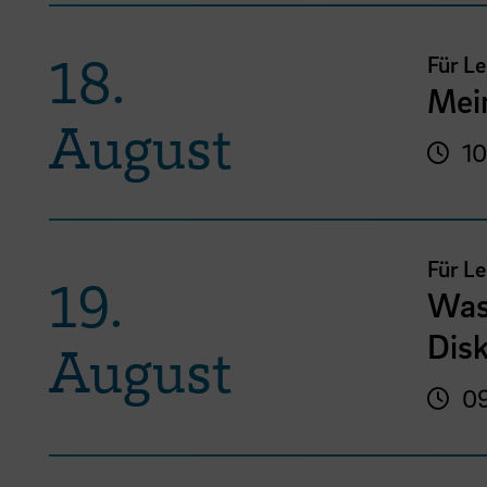
18.
Für L
Mei
August
10
Für L
19.
Was
Disk
August
09