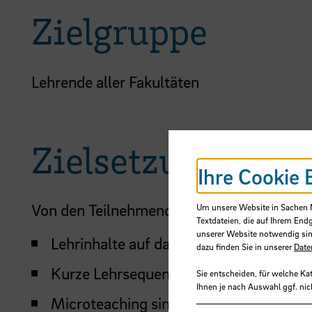
Zielgruppe
Lehrende aller Fakultäten
Zielsetzung
Ihre Cookie 
Von den Teilnehmenden wird nach Besuch d
Um unsere Website in Sachen Nu
Textdateien, die auf Ihrem End
unserer Website notwendig sin
Lehrinhalte auf das Wesentliche reduzi
dazu finden Sie in unserer
Date
Kurze Lehrsequenzen gut strukturieren
Sie entscheiden, für welche Ka
Ihnen je nach Auswahl ggf. nic
Microteaching sinnvoll als abwechslun