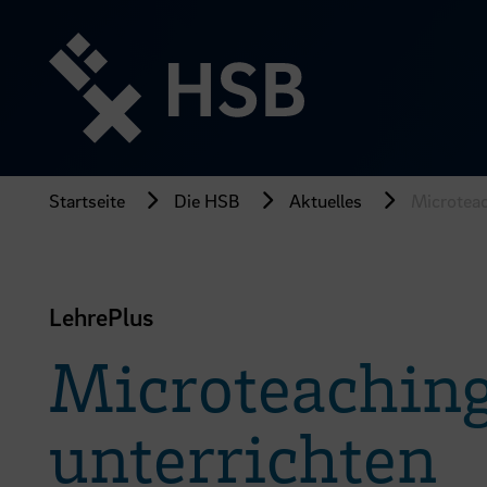
Direkt
zum
Seiteninhalt
springen
Startseite
Die HSB
Aktuelles
Microteac
LehrePlus
Microteaching 
unterrichten