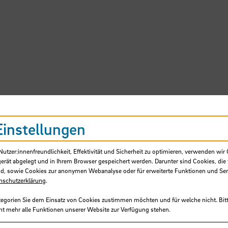
Einstellungen
er Veranstaltung erwartet, dass sie:
tzer:innenfreundlichkeit, Effektivität und Sicherheit zu optimieren, verwenden wir 
gerät abgelegt und in Ihrem Browser gespeichert werden. Darunter sind Cookies, die 
d, sowie Cookies zur anonymen Webanalyse oder für erweiterte Funktionen und Ser
eren können
nschutzerklärung
.
 können
tegorien Sie dem Einsatz von Cookies zustimmen möchten und für welche nicht. Bitt
ht mehr alle Funktionen unserer Website zur Verfügung stehen.
gsreiche Lehrmethode einsetzen können