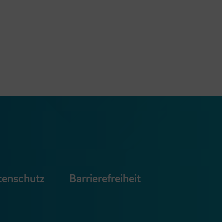
ook Seite
erer Xing Seite
Zu unserer LinkedIn Seite
e
uTube Seite
tenschutz
Barrierefreiheit