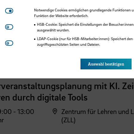
Notwendige Cookies
Notwendige Cookies ermöglichen grundlegende Funktionen und
Funktion der Website erforderlich.
HSB-Cookie: Speichert die Einstellungen der Besucher:innen
Matomo
ausgewählt wurden.
 der HSB
LDAP-Cookie (nur für HSB-Mitarbeiter:innen): Speichert den 
Youtube
zugriffsgeschützten Seiten und Dateien.
Eye-Able®: Es werden keine Cookies gesetzt. Nutzereinstel
des Browsers gespeichert.
Auswahl bestätigen
ehrende
veranstaltungsplanung mit KI. Zei
en durch digitale Tools
:00 - 13:00
Zentrum für Lehren und 
hr
(ZLL)