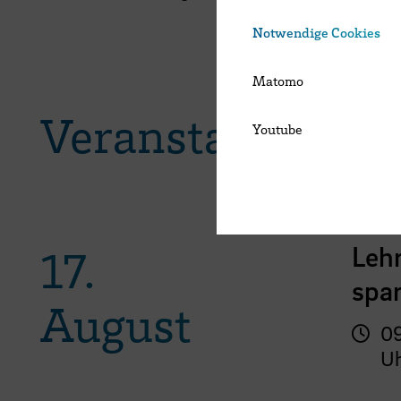
Notwendige Cookies
Matomo
Veranstaltungen
Youtube
Für L
Lehr
17.
spar
August
09
U