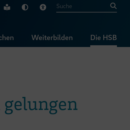
che Gebärdensprache
Leichte Sprache
Dunkel-Modus
Visuelle Hilfe
Suche
chen
Weiterbilden
Die HSB
t gelungen