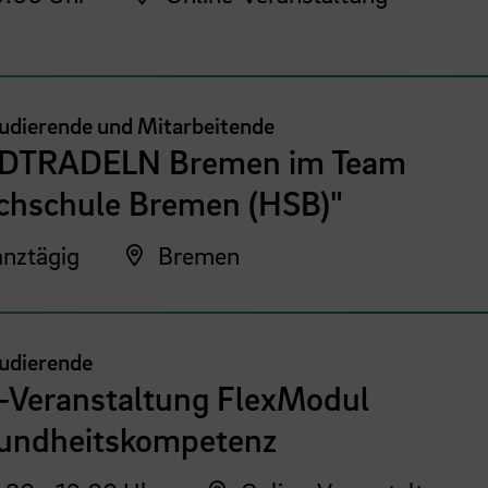
tudierende und Mitarbeitende
DTRADELN Bremen im Team
chschule Bremen (HSB)"
nztägig
Bremen
tudierende
o-Veranstaltung FlexModul
undheitskompetenz