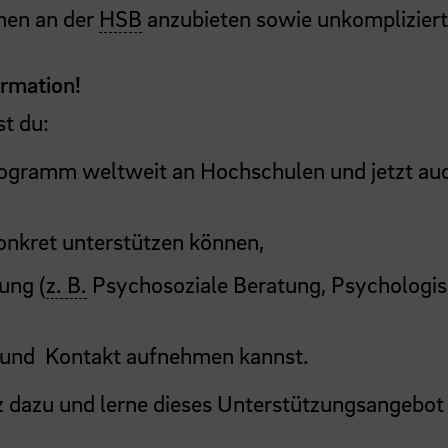
hen an der
HSB
anzubieten sowie unkompliziert
ormation!
st du:
gramm weltweit an Hochschulen und jetzt au
nkret unterstützen können,
ung (
z. B.
Psychosoziale Beratung, Psychologi
 und Kontakt aufnehmen kannst.
rz dazu und lerne dieses Unterstützungsangebot