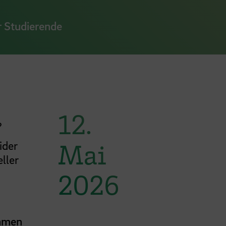
r Studierende
12.
?
Mai
ider
ller
2026
hmen