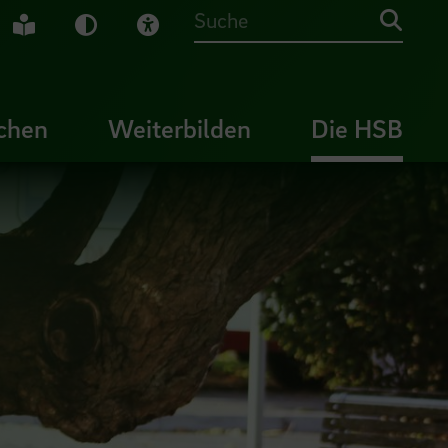
che Gebärdensprache
Leichte Sprache
Dunkel-Modus
Visuelle Hilfe
Suche
chen
Weiterbilden
Die HSB