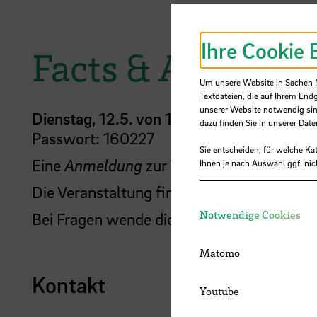
Ihre Cookie 
Facts & Anmeldu
Um unsere Website in Sachen Nu
Textdateien, die auf Ihrem End
unserer Website notwendig sin
Dienstag, 12.5. von 14:30 bis 15:00 Uhr
v
dazu finden Sie in unserer
Date
Passwort: 160227
Sie entscheiden, für welche Ka
Eine
Anmeldung
zur Veranstaltung ist
nich
Ihnen je nach Auswahl ggf. nic
Die Veranstaltung findet auf deutsch statt
Notwendige Cookies
Bei Fragen wende dich gerne an
Markus S
Matomo
Kontakt
Youtube