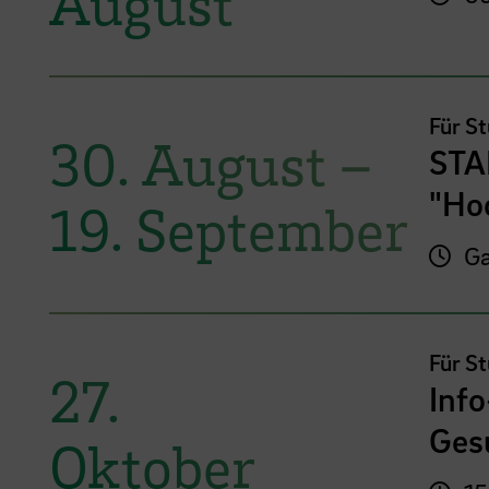
August
Für S
30. August
–
STA
"Ho
19. September
Ga
Für S
27.
Inf
Ges
Oktober