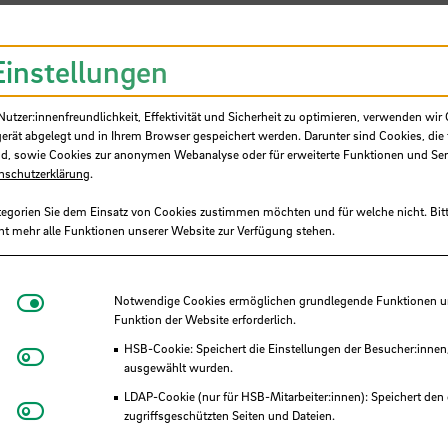
Einstellungen
ng
tzer:innenfreundlichkeit, Effektivität und Sicherheit zu optimieren, verwenden wir 
gerät abgelegt und in Ihrem Browser gespeichert werden. Darunter sind Cookies, die 
d, sowie Cookies zur anonymen Webanalyse oder für erweiterte Funktionen und Ser
ia
Zoom
nschutzerklärung
.
tegorien Sie dem Einsatz von Cookies zustimmen möchten und für welche nicht. Bitt
t erforderlich
.
ht mehr alle Funktionen unserer Website zur Verfügung stehen.
.
Notwendige Cookies
Notwendige Cookies ermöglichen grundlegende Funktionen und
chnare
.
Funktion der Website erforderlich.
HSB-Cookie: Speichert die Einstellungen der Besucher:innen
Matomo
ausgewählt wurden.
LDAP-Cookie (nur für HSB-Mitarbeiter:innen): Speichert den 
Youtube
zugriffsgeschützten Seiten und Dateien.
Eye-Able®: Es werden keine Cookies gesetzt. Nutzereinstel