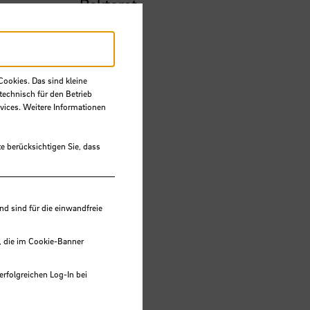
Rektorat
Cookies. Das sind kleine
technisch für den Betrieb
vices. Weitere Informationen
e berücksichtigen Sie, dass
 sind für die einwandfreie
, die im Cookie-Banner
erfolgreichen Log-In bei
lungen werden im Local Storage