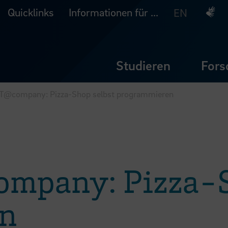
Quicklinks
Informationen für ...
Deuts
EN
Studieren
Fors
@company: Pizza-Shop selbst programmieren
pany: Pizza-Sh
n