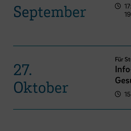
September
17
19
Für S
27.
Inf
Ges
Oktober
15