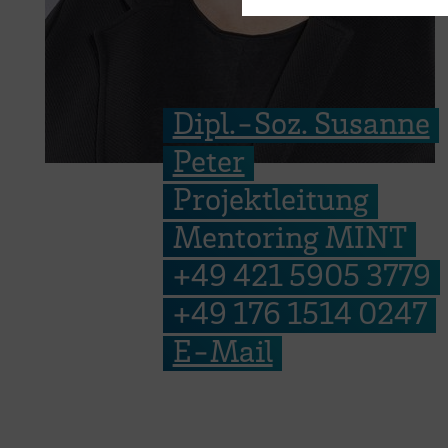
Dipl.-Soz. Susanne
Peter
Projektleitung
Mentoring MINT
+49 421 5905 3779
+49 176 1514 0247
E-Mail