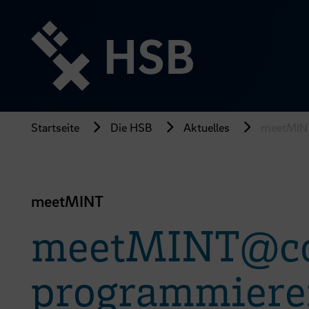
Direkt
zum
Seiteninhalt
springen
Startseite
Die HSB
Aktuelles
meetMINT
meetMINT
meetMINT@com
programmiere