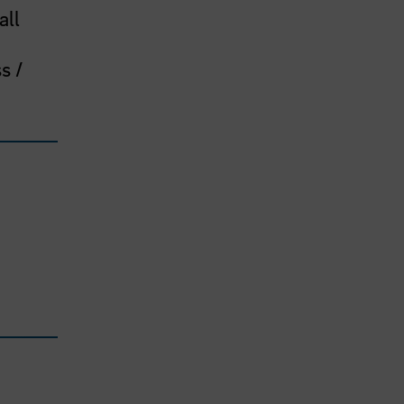
all
s /