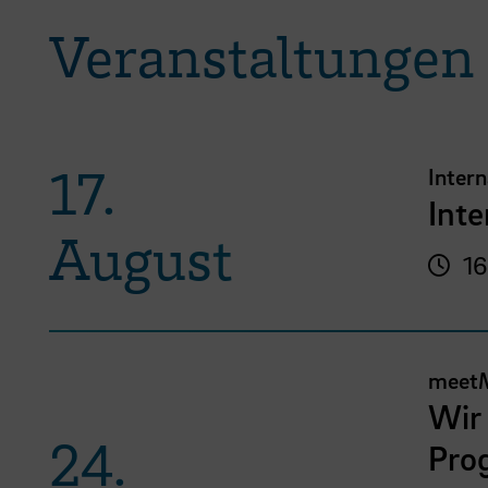
Veranstaltungen
17.
Inter
Int
August
16
meet
Wir 
24.
Pro