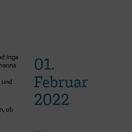
nd Inga
01.
ohanna
Februar
n und
2022
n, ob