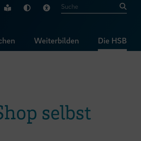
che Gebärdensprache
Leichte Sprache
Dunkel-Modus
Visuelle Hilfe
Suche
chen
Weiterbilden
Die HSB
op selbst