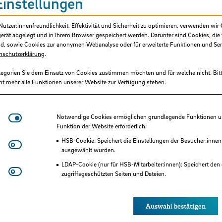
Einstellungen
tzer:innenfreundlichkeit, Effektivität und Sicherheit zu optimieren, verwenden wir 
gerät abgelegt und in Ihrem Browser gespeichert werden. Darunter sind Cookies, die 
d, sowie Cookies zur anonymen Webanalyse oder für erweiterte Funktionen und Ser
nschutzerklärung
.
tegorien Sie dem Einsatz von Cookies zustimmen möchten und für welche nicht. Bitt
ht mehr alle Funktionen unserer Website zur Verfügung stehen.
Notwendige Cookies
Notwendige Cookies ermöglichen grundlegende Funktionen und
Funktion der Website erforderlich.
HSB-Cookie: Speichert die Einstellungen der Besucher:innen
Matomo
ausgewählt wurden.
LDAP-Cookie (nur für HSB-Mitarbeiter:innen): Speichert den 
Youtube
zugriffsgeschützten Seiten und Dateien.
Eye-Able®: Es werden keine Cookies gesetzt. Nutzereinstel
des Browsers gespeichert.
Auswahl bestätigen