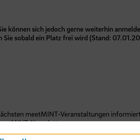
 Sie können sich jedoch gerne weiterhin anmelde
 Sie sobald ein Platz frei wird (Stand: 07.01.2
 nächsten meetMINT-Veranstaltungen informier
eetMINT-Newsletter
.