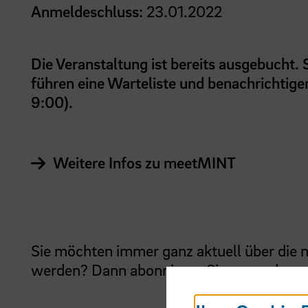
Anmeldeschluss:
23.01.2022
Die Veranstaltung ist bereits ausgebucht.
führen eine Warteliste und benachrichtigen
9:00).
Weitere Infos zu meetMINT
Sie möchten immer ganz aktuell über die
werden? Dann abonnieren Sie gerne den
m