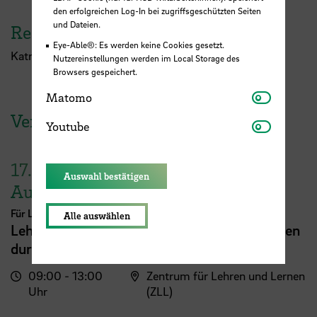
den erfolgreichen Log-In bei zugriffsgeschützten Seiten
und Dateien.
Referent:in
Eye-Able®: Es werden keine Cookies gesetzt.
Katrin Parino
Nutzereinstellungen werden im Local Storage des
Browsers gespeichert.
Matomo
Matomo
Veranstaltungen der HSB
Youtube
Youtube
17.
Auswahl bestätigen
August
Für Lehrende
Alle auswählen
Lehrveranstaltungsplanung mit KI. Zeit sparen
durch digitale Tools
09:00 - 13:00
Zentrum für Lehren und Lernen
Uhr
(ZLL)