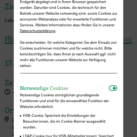
Endgerät abgelegt und in Ihrem Browser gespeichert
Zielgruppe
werden. Darunter sind Cookies, die technisch für den
Betrieb unserer Website notwendig sind, sowie Cookies zur
anonymen Webanalyse oder für erweiterte Funktionen und
Lehrende aller Fakultäten
Services. Weitere Informationen dazu finden Sie in unserer
Datenschutzerklärung
.
Hier geht es zur Workshopanmeldung
Sie entscheiden, für welche Kategorien Sie dem Einsatz von
Cookies zustimmen möchten und für welche nicht. Bitte
berücksichtigen Sie, dass Ihnen je nach Auswahl ggf. nicht
mehr alle Funktionen unserer Website zur Verfügung
17.
März
2026
stehen.
Zeit
Notwendi
Notwendige Cookies
09:00 - 13:00 Uhr
Notwendige Cookies ermöglichen grundlegende
Funktionen und sind für die einwandfreie Funktion der
Website erforderlich.
Ort
HSB-Cookie: Speichert die Einstellungen der
LehrePlus (ZLL)
Besucher:innen, die im Cookie-Banner ausgewählt
Langemarckstraße 113
wurden.
28199 Bremen
LDAP-Cookie (nur für HSB-Mitarbeiter:innen): Speichert