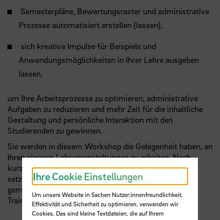
Semesterpläne, Bewertungsraster und administrative
Prozesse automatisiert erstellen (lassen),
sich kreative Impulse für Beispiele und
Anwendungsmöglichkeiten in Ihrer Lehre ausgeben
lassen,
um Ihre Arbeitsprozesse zu optimieren, administrative
Aufgaben zu reduzieren und mehr Zeit für die inhaltliche
Gestaltung und persönliche Interaktion mit den
Studierenden zu gewinnen.
Sie werden in diesem Workshop die Gelegenheit haben, an
Ihren eigenen Lehrveranstaltungen zu arbeiten. Nach
kurzen Inputphasen für die theoretischen Grundlagen
Ihre Cookie Einstellungen
setzen Sie das Gelernte praktisch um und reflektieren
gemeinsam mit den anderen Teilnehmenden und der
Um unsere Website in Sachen Nutzer:innenfreundlichkeit,
Trainerin Ihre Ergebnisse.
Effektivität und Sicherheit zu optimieren, verwenden wir
Cookies. Das sind kleine Textdateien, die auf Ihrem