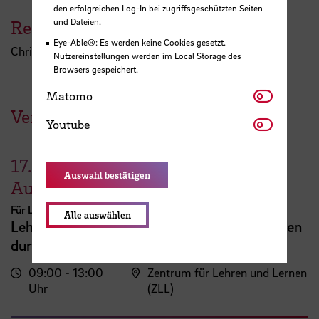
den erfolgreichen Log-In bei zugriffsgeschützten Seiten
und Dateien.
Referent:in
Eye-Able®: Es werden keine Cookies gesetzt.
Christof Dieterle
Nutzereinstellungen werden im Local Storage des
Browsers gespeichert.
Matomo
Matomo
Veranstaltungen der HSB
Youtube
Youtube
17.
Auswahl bestätigen
August
Für Lehrende
Alle auswählen
Lehrveranstaltungsplanung mit KI. Zeit sparen
durch digitale Tools
09:00 - 13:00
Zentrum für Lehren und Lernen
Uhr
(ZLL)