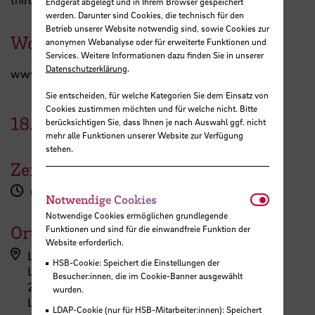
Endgerät abgelegt und in Ihrem Browser gespeichert
werden. Darunter sind Cookies, die technisch für den
Betrieb unserer Website notwendig sind, sowie Cookies zur
Workshop registration here
anonymen Webanalyse oder für erweiterte Funktionen und
Services. Weitere Informationen dazu finden Sie in unserer
Datenschutzerklärung
.
www.hs-bremen.de/kurs/11505/
Sie entscheiden, für welche Kategorien Sie dem Einsatz von
Cookies zustimmen möchten und für welche nicht. Bitte
18.
März
2025
berücksichtigen Sie, dass Ihnen je nach Auswahl ggf. nicht
mehr alle Funktionen unserer Website zur Verfügung
stehen.
Zeit
09:00 - 12:15 Uhr
Notwendi
Notwendige Cookies
Notwendige Cookies ermöglichen grundlegende
Ort
Funktionen und sind für die einwandfreie Funktion der
Website erforderlich.
LehrePlus (ZLL)
HSB-Cookie: Speichert die Einstellungen der
Langemarckstraße 113
Besucher:innen, die im Cookie-Banner ausgewählt
28199 Bremen
wurden.
L.201
LDAP-Cookie (nur für HSB-Mitarbeiter:innen): Speichert