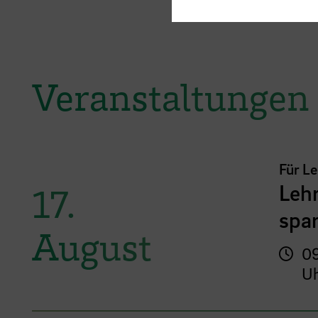
Veranstaltungen
Für L
Lehr
17.
spar
August
09
U