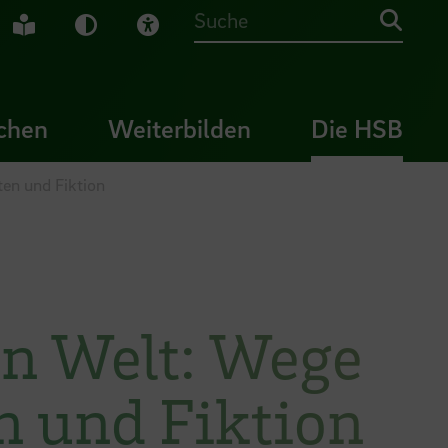
che Gebärdensprache
Leichte Sprache
Dunkel-Modus
Visuelle Hilfe
Suche
chen
Weiterbilden
Die HSB
ten und Fiktion
en Welt: Wege
n und Fiktion