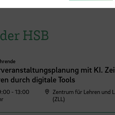
 der HSB
ehrende
veranstaltungsplanung mit KI. Zei
en durch digitale Tools
:00 - 13:00
Zentrum für Lehren und 
hr
(ZLL)