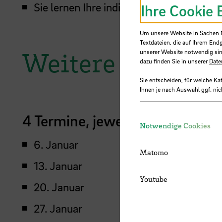
Sie lernen Ihre individuellen Recherche
Ihre Cookie 
Um unsere Website in Sachen Nu
Textdateien, die auf Ihrem End
Weitere Termine
unserer Website notwendig sin
dazu finden Sie in unserer
Date
Sie entscheiden, für welche Ka
Ihnen je nach Auswahl ggf. nic
4 Termine, jeweils von 15 bis 1
Notwendige Cookies
6. Januar
Matomo
13. Januar
Youtube
20. Januar
27. Januar