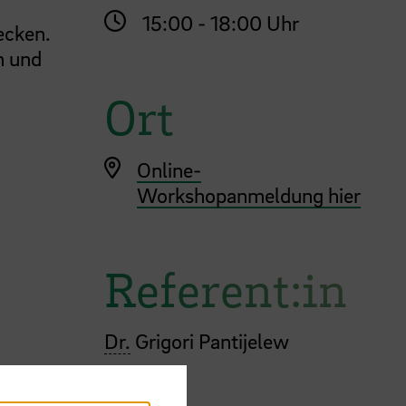
15:00 - 18:00 Uhr
ecken.
n und
Ort
Online-
Workshopanmeldung hier
Referent:in
Dr.
Grigori Pantijelew