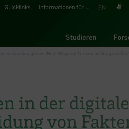
Quicklinks
Informationen für ...
Deuts
EN
Studieren
Fors
Denken in der digitalen Welt: Wege zur Unterscheidung von Fak
n in der digital
idung von Fakte