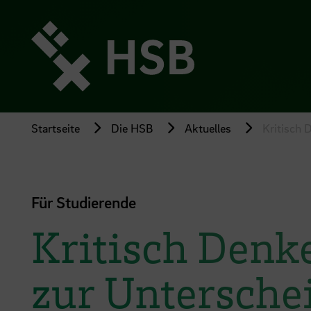
Direkt
zum
Seiteninhalt
springen
Startseite
Die HSB
Aktuelles
Kritisch 
Für Studierende
Kritisch Denke
zur Untersche