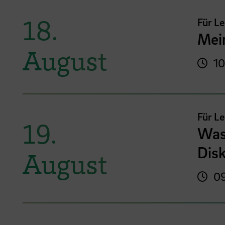
18.
Für L
Mei
August
10
Für L
19.
Was
Disk
August
09