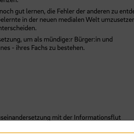
och gut lernen, die Fehler der anderen zu entd
 Gelernte in der neuen medialen Welt umzusetze
nterscheiden.
setzung, um als mündige:r Bürger:in und
nes - ihres Fachs zu bestehen.
useinandersetzung mit der Informationsflut