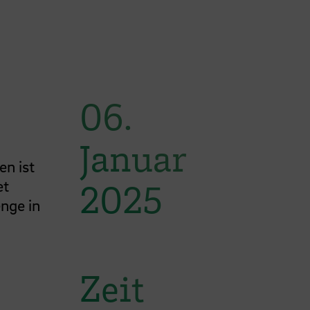
06.
Januar
en ist
et
2025
nge in
Zeit