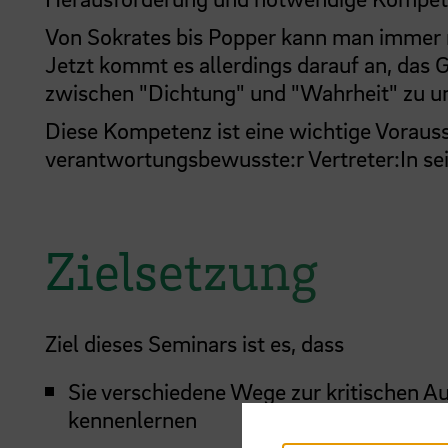
Von Sokrates bis Popper kann man immer n
Jetzt kommt es allerdings darauf an, das
zwischen "Dichtung" und "Wahrheit" zu u
Diese Kompetenz ist eine wichtige Voraus
verantwortungsbewusste:r Vertreter:In sei
Zielsetzung
Ziel dieses Seminars ist es, dass
Sie verschiedene Wege zur kritischen A
kennenlernen