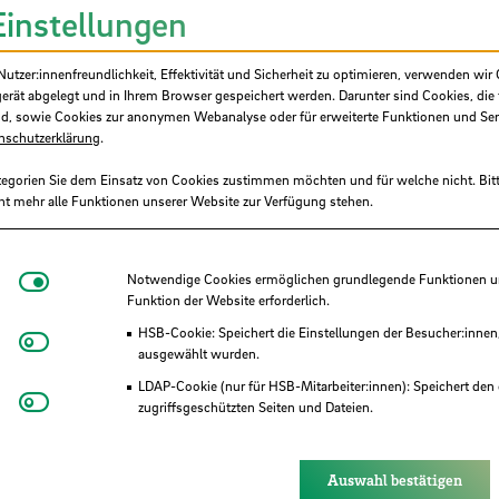
künste als Quellenabgleich einzusetzen
Einstellungen
tzer:innenfreundlichkeit, Effektivität und Sicherheit zu optimieren, verwenden wir 
gerät abgelegt und in Ihrem Browser gespeichert werden. Darunter sind Cookies, die 
d, sowie Cookies zur anonymen Webanalyse oder für erweiterte Funktionen und Ser
nschutzerklärung
.
tegorien Sie dem Einsatz von Cookies zustimmen möchten und für welche nicht. Bitt
ht mehr alle Funktionen unserer Website zur Verfügung stehen.
8 Uhr
Notwendige Cookies
Notwendige Cookies ermöglichen grundlegende Funktionen und
Funktion der Website erforderlich.
HSB-Cookie: Speichert die Einstellungen der Besucher:innen
Matomo
ausgewählt wurden.
LDAP-Cookie (nur für HSB-Mitarbeiter:innen): Speichert den 
Youtube
zugriffsgeschützten Seiten und Dateien.
Eye-Able®: Es werden keine Cookies gesetzt. Nutzereinstel
des Browsers gespeichert.
Auswahl bestätigen