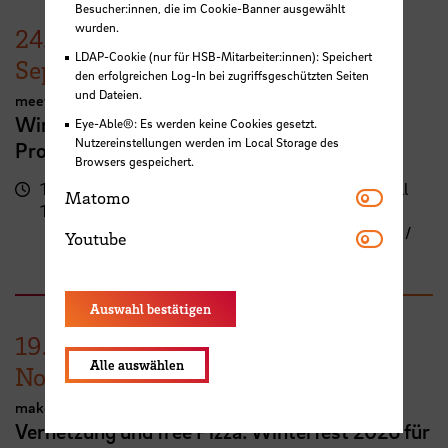
Besucher:innen, die im Cookie-Banner ausgewählt
wurden.
24.
LDAP-Cookie (nur für HSB-Mitarbeiter:innen): Speichert
September
den erfolgreichen Log-In bei zugriffsgeschützten Seiten
und Dateien.
meetMINT
Wir feiern Frauen in MINT – 10 Jahre
Eye-Able®: Es werden keine Cookies gesetzt.
Nutzereinstellungen werden im Local Storage des
Programm meetMINT
Browsers gespeichert.
17:00 -
Campus Neustadt, Neustadtswall
Matomo
Matomo
19:30 Uhr
(AB-Gebäude)
AB-Gebäude - 10. Obergeschoss /
Youtube
Youtube
Staffelgeschoss / Sky Lounge
Auswahl bestätigen
19.
Alle auswählen
November
makeMINT
Vernetzung und free Pizza: Winterfest 2026 für