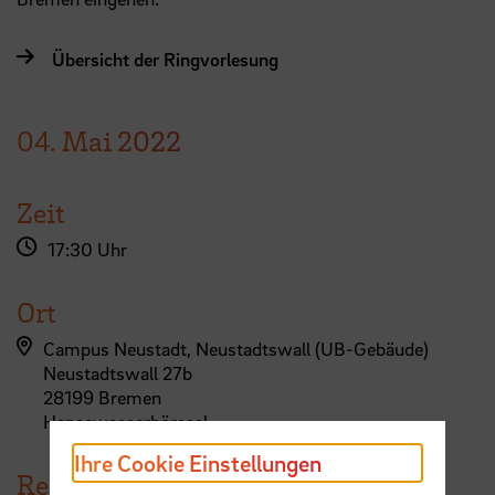
Übersicht der Ringvorlesung
04.
Mai
2022
Zeit
17:30 Uhr
Ort
Campus Neustadt, Neustadtswall (UB-Gebäude)
Neustadtswall 27b
28199 Bremen
Hansewasserhörsaal
Ihre Cookie Einstellungen
Referent:in