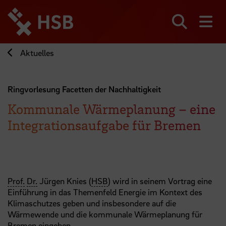
Direkt
zum
Seiteninhalt
Suchen
Me
springen
Aktuelles
Ringvorlesung Facetten der Nachhaltigkeit
Kommunale Wärmeplanung – eine
Integrationsaufgabe für Bremen
Prof.
Dr.
Jürgen Knies (
HSB
) wird in seinem Vortrag eine
Einführung in das Themenfeld Energie im Kontext des
Klimaschutzes geben und insbesondere auf die
Wärmewende und die kommunale Wärmeplanung für
Bremen eingehen.