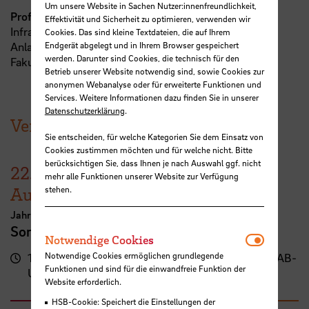
Um unsere Website in Sachen Nutzer:innenfreundlichkeit,
Prof. Dr. Jürgen Knies
Effektivität und Sicherheit zu optimieren, verwenden wir
Infrastrukturplanung umwelt- und energietechnischer
Cookies. Das sind kleine Textdateien, die auf Ihrem
Anlagen
Endgerät abgelegt und in Ihrem Browser gespeichert
werden. Darunter sind Cookies, die technisch für den
Fakultät 2, Abt. B+U
Betrieb unserer Website notwendig sind, sowie Cookies zur
anonymen Webanalyse oder für erweiterte Funktionen und
Services. Weitere Informationen dazu finden Sie in unserer
Datenschutzerklärung
.
Veranstaltungen der HSB
Sie entscheiden, für welche Kategorien Sie dem Einsatz von
Cookies zustimmen möchten und für welche nicht. Bitte
berücksichtigen Sie, dass Ihnen je nach Auswahl ggf. nicht
22.
–
30.
mehr alle Funktionen unserer Website zur Verfügung
August
stehen.
Jahresausstellung der School of Architecture Bremen
Sommerschau 2026
Notwendi
Notwendige Cookies
Notwendige Cookies ermöglichen grundlegende
17:00
Campus Neustadt, Neustadtswall (AB-
Funktionen und sind für die einwandfreie Funktion der
Uhr
Gebäude)
Website erforderlich.
HSB-Cookie: Speichert die Einstellungen der