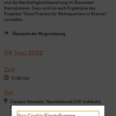
und die Nachhaltigkeitsbewertung im Bauwesen
thematisieren. Dazu wird sie auch Ergebnisse des
Projektes "Good Practice für Wohnquartiere in Bremen"
vorstellen.
Übersicht der Ringvorlesung
08.
Juni
2022
Zeit
17:30 Uhr
Ort
Campus Neustadt, Neustadtswall (UB-Gebäude)
Neustadtswall 27b
28199 Bremen
Ihre Cookie Einstellungen