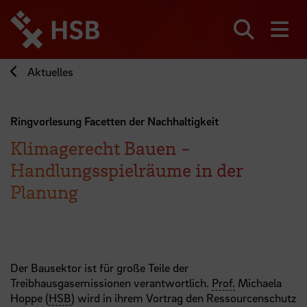
Direkt
zum
Seiteninhalt
Suchen
Me
springen
Aktuelles
Ringvorlesung Facetten der Nachhaltigkeit
Klimagerecht Bauen -
Handlungsspielräume in der
Planung
Der Bausektor ist für große Teile der
Treibhausgasemissionen verantwortlich.
Prof.
Michaela
Hoppe (
HSB
) wird in ihrem Vortrag den Ressourcenschutz