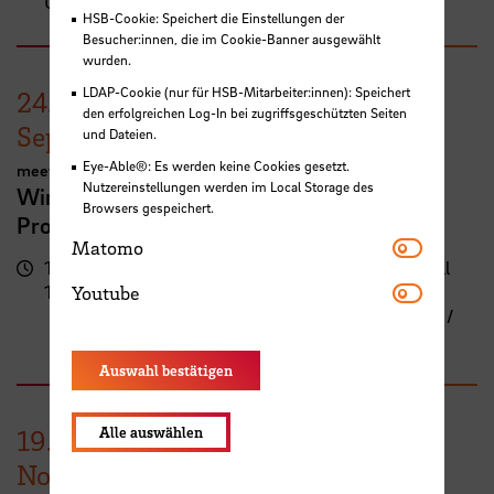
Uhr
Gebäude)
HSB-Cookie: Speichert die Einstellungen der
Besucher:innen, die im Cookie-Banner ausgewählt
wurden.
LDAP-Cookie (nur für HSB-Mitarbeiter:innen): Speichert
24.
den erfolgreichen Log-In bei zugriffsgeschützten Seiten
September
und Dateien.
Eye-Able®: Es werden keine Cookies gesetzt.
meetMINT
Nutzereinstellungen werden im Local Storage des
Wir feiern Frauen in MINT – 10 Jahre
Browsers gespeichert.
Programm meetMINT
Matomo
Matomo
17:00 -
Campus Neustadt, Neustadtswall
Youtube
19:30 Uhr
(AB-Gebäude)
Youtube
AB-Gebäude - 10. Obergeschoss /
Staffelgeschoss / Sky Lounge
Auswahl bestätigen
Alle auswählen
19.
November