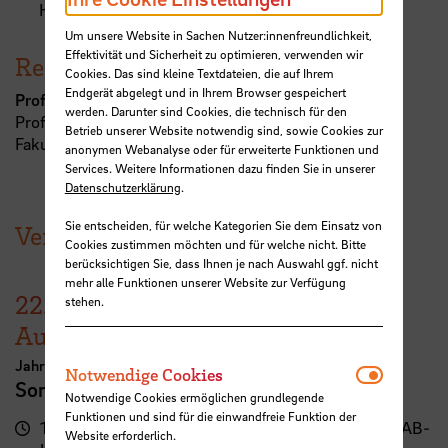
Hansewasserhörsaal
Um unsere Website in Sachen Nutzer:innenfreundlichkeit,
Effektivität und Sicherheit zu optimieren, verwenden wir
Referent:in
Cookies. Das sind kleine Textdateien, die auf Ihrem
Endgerät abgelegt und in Ihrem Browser gespeichert
Prof. Dipl.-Ing. Michaela Hoppe
werden. Darunter sind Cookies, die technisch für den
Professur Klimagerechte Architektur
Betrieb unserer Website notwendig sind, sowie Cookies zur
Fakultät 2, Abt. A
anonymen Webanalyse oder für erweiterte Funktionen und
Services. Weitere Informationen dazu finden Sie in unserer
Datenschutzerklärung
.
Sie entscheiden, für welche Kategorien Sie dem Einsatz von
Veranstaltungen der HSB
Cookies zustimmen möchten und für welche nicht. Bitte
berücksichtigen Sie, dass Ihnen je nach Auswahl ggf. nicht
mehr alle Funktionen unserer Website zur Verfügung
22.
–
30.
stehen.
August
Jahresausstellung der School of Architecture Bremen
Notwendi
Notwendige Cookies
Sommerschau 2026
Notwendige Cookies ermöglichen grundlegende
Funktionen und sind für die einwandfreie Funktion der
17:00
Campus Neustadt, Neustadtswall (AB-
Website erforderlich.