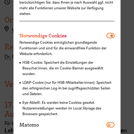
15:00 - 18:00 Uhr
berücksichtigen Sie, dass Ihnen je nach Auswahl ggf. nicht
mehr alle Funktionen unserer Website zur Verfügung
stehen.
Ort
Workshopanmeldung hier
Notwendi
Notwendige Cookies
Notwendige Cookies ermöglichen grundlegende
Referent:in
Funktionen und sind für die einwandfreie Funktion der
Website erforderlich.
Dr.
Grigori Pantijelew
HSB-Cookie: Speichert die Einstellungen der
Besucher:innen, die im Cookie-Banner ausgewählt
wurden.
Veranstaltungen der HSB
LDAP-Cookie (nur für HSB-Mitarbeiter:innen): Speichert
den erfolgreichen Log-In bei zugriffsgeschützten Seiten
und Dateien.
Eye-Able®: Es werden keine Cookies gesetzt.
17.
Nutzereinstellungen werden im Local Storage des
August
Browsers gespeichert.
Für Lehrende
Matomo
Matomo
Lehrveranstaltungsplanung mit KI. Zeit sparen