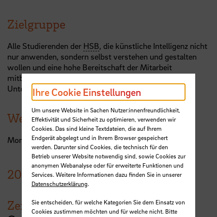
Zielgruppe
Alle Studierenden der
HSB
, die künstliche Intelligenz nicht
nur anwenden, sondern selbst verstehen und gestalten
wollen und eine hohe Bereitschaft der Mitarbeit
mitbringen.
Unterrichtssprache: Deutsch
Ihre Cookie Einstellungen
Um unsere Website in Sachen Nutzer:innenfreundlichkeit,
Weiterer Termin
Effektivität und Sicherheit zu optimieren, verwenden wir
Cookies. Das sind kleine Textdateien, die auf Ihrem
Endgerät abgelegt und in Ihrem Browser gespeichert
Montag, 27.04.2026 von 15:00 - 18:00 Uhr
werden. Darunter sind Cookies, die technisch für den
Betrieb unserer Website notwendig sind, sowie Cookies zur
anonymen Webanalyse oder für erweiterte Funktionen und
20.
April
2026
Services. Weitere Informationen dazu finden Sie in unserer
Datenschutzerklärung
.
Zeit
Sie entscheiden, für welche Kategorien Sie dem Einsatz von
Cookies zustimmen möchten und für welche nicht. Bitte