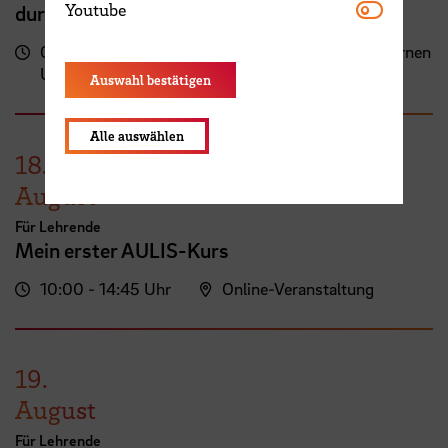
Youtube
Youtube
durch digitale Tools
09:00 - 13:00
Zentrum für Lehren und Lernen
Uhr
(ZLL)
Auswahl bestätigen
Alle auswählen
18.
August
Für Lehrende
Mein erster AULIS-Kurs
10:00 - 14:45 Uhr
Online-Veranstaltung
19.
August
Für Lehrende