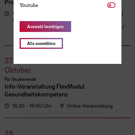
Programm meetMINT
Youtube
Youtube
17:00 -
Campus Neustadt, Neustadtswall
19:30 Uhr
(AB-Gebäude)
AB-Gebäude - 10. Obergeschoss /
Auswahl bestätigen
Staffelgeschoss / Sky Lounge
Alle auswählen
27.
Oktober
Für Studierende
Info-Veranstaltung FlexModul
Gesundheitskompetenz
15:30 - 16:00 Uhr
Online-Veranstaltung
28.