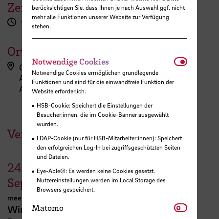
Zeit
berücksichtigen Sie, dass Ihnen je nach Auswahl ggf. nicht
mehr alle Funktionen unserer Website zur Verfügung
14:30 - 15:30 Uhr
stehen.
Ort
Notwendi
Notwendige Cookies
Campus Neustadt, Neustadtswall (AB-Gebäude)
Notwendige Cookies ermöglichen grundlegende
AB-Gebäude - 5. Obergeschoss
Funktionen und sind für die einwandfreie Funktion der
AB-516
Website erforderlich.
HSB-Cookie: Speichert die Einstellungen der
Besucher:innen, die im Cookie-Banner ausgewählt
wurden.
Veranstaltungen der HSB
LDAP-Cookie (nur für HSB-Mitarbeiter:innen): Speichert
den erfolgreichen Log-In bei zugriffsgeschützten Seiten
und Dateien.
24.
Eye-Able®: Es werden keine Cookies gesetzt.
September
Nutzereinstellungen werden im Local Storage des
Browsers gespeichert.
meetMINT
Matomo
Matomo
Wir feiern Frauen in MINT – 10 Jahre