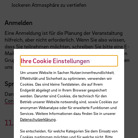
lockeren Atmosphäre zu vertiefen
Anmelden
Eine Anmeldung ist für die Planung der Veranstaltung
hilfreich, aber nicht erforderlich. Wenn Sie also wissen,
dass Sie teilnehmen möchten, schreiben Sie bitte eine E-
Mail mit Ihrem Namen und der Angabe der bevorzugten
Gruppe (deutsche oder englische Gruppe) an . Wir freuen
Ihre Cookie Einstellungen
uns darauf, Sie bald zu sehen!
Um unsere Website in Sachen Nutzer:innenfreundlichkeit,
Effektivität und Sicherheit zu optimieren, verwenden wir
Sprechen Sie lieber Englisch?
Cookies. Das sind kleine Textdateien, die auf Ihrem
Endgerät abgelegt und in Ihrem Browser gespeichert
Dann nehem Sie gern an die
englischsprachige Key
werden. Darunter sind Cookies, die technisch für den
Connections-Runde
teil!
Betrieb unserer Website notwendig sind, sowie Cookies zur
anonymen Webanalyse oder für erweiterte Funktionen und
Services. Weitere Informationen dazu finden Sie in unserer
Datenschutzerklärung
.
11.
April
2022
Sie entscheiden, für welche Kategorien Sie dem Einsatz von
Cookies zustimmen möchten und für welche nicht. Bitte