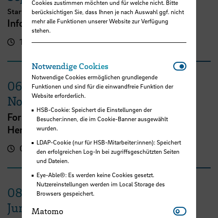
Cookies zustimmen möchten und für welche nicht. Bitte
Start zum Sommersemester 2027
berücksichtigen Sie, dass Ihnen je nach Auswahl ggf. nicht
Info-Event berufsbegleitender MBA
mehr alle Funktionen unserer Website zur Verfügung
stehen.
18:30 - 19:30 Uhr
Online-Veranstaltung
Notwendi
Notwendige Cookies
Notwendige Cookies ermöglichen grundlegende
06.
Funktionen und sind für die einwandfreie Funktion der
Website erforderlich.
November
HSB-Cookie: Speichert die Einstellungen der
Forschung an HAW / HSB -
Besucher:innen, die im Cookie-Banner ausgewählt
Herausforderungen, Chancen und Erfolge
wurden.
LDAP-Cookie (nur für HSB-Mitarbeiter:innen): Speichert
08:30 - 12:30 Uhr
Hochschule Bremen
den erfolgreichen Log-In bei zugriffsgeschützten Seiten
und Dateien.
Eye-Able®: Es werden keine Cookies gesetzt.
Nutzereinstellungen werden im Local Storage des
08.
Browsers gespeichert.
Juni
Matomo
Matomo