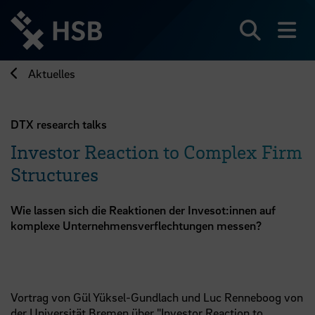
Direkt
zum
Seiteninhalt
Suchen
Me
springen
Aktuelles
DTX research talks
Investor Reaction to Complex Firm
Structures
Wie lassen sich die Reaktionen der Invesot:innen auf
komplexe Unternehmensverflechtungen messen?
Vortrag von Gül Yüksel-Gundlach und Luc Renneboog von
der Universität Bremen über "Investor Reaction to