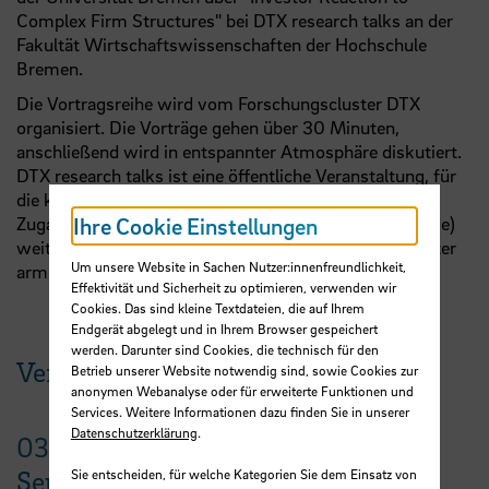
Complex Firm Structures" bei DTX research talks an der
Fakultät Wirtschaftswissenschaften der Hochschule
Bremen.
Die Vortragsreihe wird vom Forschungscluster DTX
organisiert. Die Vorträge gehen über 30 Minuten,
anschließend wird in entspannter Atmosphäre diskutiert.
DTX research talks ist eine öffentliche Veranstaltung, für
die keine Anmeldung notwendig ist; die ZOOM-
Ihre Cookie Einstellungen
Zugangsdaten können an Interessierte (
z.B.
Studierende)
weitergegeben werden. Das Passwort erhalten Sie unter
Um unsere Website in Sachen Nutzer:innenfreundlichkeit,
armin.varmaz@hs-bremen.de
Effektivität und Sicherheit zu optimieren, verwenden wir
Cookies. Das sind kleine Textdateien, die auf Ihrem
Endgerät abgelegt und in Ihrem Browser gespeichert
werden. Darunter sind Cookies, die technisch für den
Veranstaltungen der HSB
Betrieb unserer Website notwendig sind, sowie Cookies zur
anonymen Webanalyse oder für erweiterte Funktionen und
Services. Weitere Informationen dazu finden Sie in unserer
Datenschutzerklärung
.
03.
September
Sie entscheiden, für welche Kategorien Sie dem Einsatz von