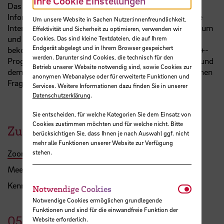
Ihre Cookie Einstellungen
Das
International Office
bietet eine digitale
Informationsveranstaltung für Studierende und andere
Um unsere Website in Sachen Nutzer:innenfreundlichkeit,
Interessierte zu Auslandsaufenthalten in Europa (Studium
Effektivität und Sicherheit zu optimieren, verwenden wir
und Praktikum) mit
Erasmus+
an. Teilnehmenden
Cookies. Das sind kleine Textdateien, die auf Ihrem
Endgerät abgelegt und in Ihrem Browser gespeichert
bekommen einen prägnanten Überblick zum Erasmus+-
werden. Darunter sind Cookies, die technisch für den
Programm, den Förderbedingungen, dem Stipendium und
Betrieb unserer Website notwendig sind, sowie Cookies zur
dem Bewerbungsverfahren und können ihre persönlichen
anonymen Webanalyse oder für erweiterte Funktionen und
Fragen stellen.
Services. Weitere Informationen dazu finden Sie in unserer
Datenschutzerklärung
.
Sie entscheiden, für welche Kategorien Sie dem Einsatz von
Cookies zustimmen möchten und für welche nicht. Bitte
Zugangsdaten
berücksichtigen Sie, dass Ihnen je nach Auswahl ggf. nicht
mehr alle Funktionen unserer Website zur Verfügung
Zoom-Raum
stehen.
Meeting-ID: 542 891 0769
Kenncode: 216238
Notwendi
Notwendige Cookies
Notwendige Cookies ermöglichen grundlegende
Funktionen und sind für die einwandfreie Funktion der
05.
Mai
2022
Website erforderlich.