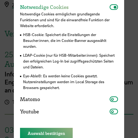
Zoom-Raum (Kenncode: 6jGYLQ )
Notwendi
Notwendige Cookies
Notwendige Cookies ermöglichen grundlegende
Funktionen und sind für die einwandfreie Funktion der
Website erforderlich.
Veranstaltungen der HSB
HSB-Cookie: Speichert die Einstellungen der
Besucher:innen, die im Cookie-Banner ausgewählt
wurden.
25.
LDAP-Cookie (nur für HSB-Mitarbeiter:innen): Speichert
den erfolgreichen Log-In bei zugriffsgeschützten Seiten
August
und Dateien.
Info Session zu Vollzeitprogrammen:
Eye-Able®: Es werden keine Cookies gesetzt.
Englischsprachiges MBA- oder Masterstudium
Nutzereinstellungen werden im Local Storage des
Browsers gespeichert.
an der HSB
Matomo
Matomo
16:00 - 17:00 Uhr
Online-Veranstaltung
Youtube
Youtube
03.
Auswahl bestätigen