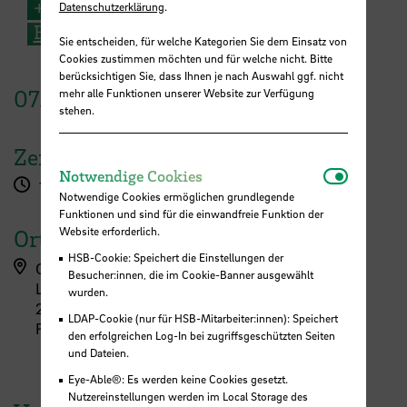
+49 421 5905 6725
Datenschutzerklärung
.
E-Mail
Sie entscheiden, für welche Kategorien Sie dem Einsatz von
Cookies zustimmen möchten und für welche nicht. Bitte
berücksichtigen Sie, dass Ihnen je nach Auswahl ggf. nicht
07.
Oktober
2025
mehr alle Funktionen unserer Website zur Verfügung
stehen.
Zeit
Notwendi
Notwendige Cookies
13:30 - 15:30 Uhr
Notwendige Cookies ermöglichen grundlegende
Funktionen und sind für die einwandfreie Funktion der
Website erforderlich.
Ort
HSB-Cookie: Speichert die Einstellungen der
Campus Neustadt, Langemarckstraße (L-Gebäude)
Besucher:innen, die im Cookie-Banner ausgewählt
Langemarckstraße 113
wurden.
28199 Bremen
LDAP-Cookie (nur für HSB-Mitarbeiter:innen): Speichert
Foyer
den erfolgreichen Log-In bei zugriffsgeschützten Seiten
und Dateien.
Eye-Able®: Es werden keine Cookies gesetzt.
Nutzereinstellungen werden im Local Storage des