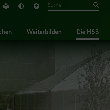
che Gebärdensprache
Leichte Sprache
Dunkel-Modus
Visuelle Hilfe
Suche
chen
Weiterbilden
Die HSB