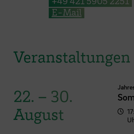
+49 421 5905 2251
E-Mail
Veranstaltungen
Jahre
22.
–
30.
Som
August
17
U