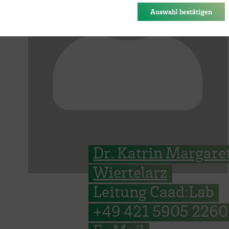
des Browsers gespeichert.
Auswahl bestätigen
Dr. Katrin Margare
Wiertelarz
Leitung Caad:Lab
+49 421 5905 2260