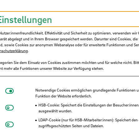
ure Bremen
Einstellungen
tzer:innenfreundlichkeit, Effektivität und Sicherheit zu optimieren, verwenden wir 
gerät abgelegt und in Ihrem Browser gespeichert werden. Darunter sind Cookies, die 
d, sowie Cookies zur anonymen Webanalyse oder für erweiterte Funktionen und Ser
nschutzerklärung
.
tegorien Sie dem Einsatz von Cookies zustimmen möchten und für welche nicht. Bitt
ht mehr alle Funktionen unserer Website zur Verfügung stehen.
Notwendige Cookies
Notwendige Cookies ermöglichen grundlegende Funktionen und
Funktion der Website erforderlich.
HSB-Cookie: Speichert die Einstellungen der Besucher:innen
Matomo
ausgewählt wurden.
LDAP-Cookie (nur für HSB-Mitarbeiter:innen): Speichert den 
Youtube
zugriffsgeschützten Seiten und Dateien.
Eye-Able®: Es werden keine Cookies gesetzt. Nutzereinstel