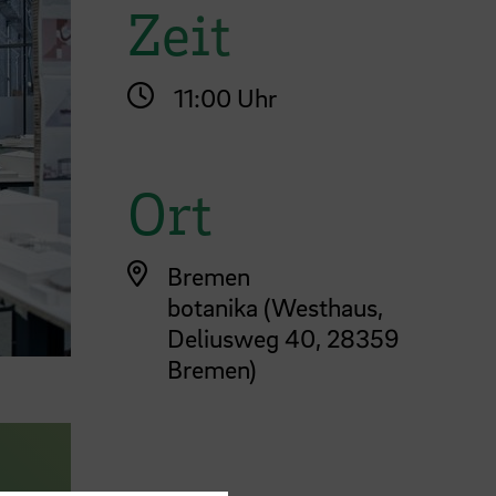
Zeit
11:00 Uhr
Ort
Bremen
botanika (Westhaus,
Deliusweg 40, 28359
Bremen)
ige nächstes Element im Karussell