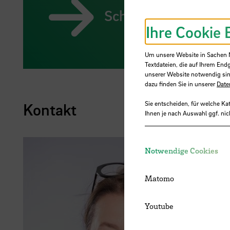
School of Architect
Ihre Cookie 
Um unsere Website in Sachen Nu
Textdateien, die auf Ihrem End
unserer Website notwendig sin
dazu finden Sie in unserer
Date
Sie entscheiden, für welche Ka
Kontakt
Ihnen je nach Auswahl ggf. nic
Notwendige Cookies
Matomo
Youtube