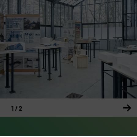
arussell
Ze
1 / 2