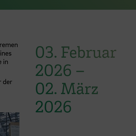
Bremen
03. Februar
ines
 in
2026
–
r der
02. März
2026