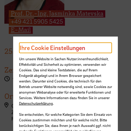
Prof. Dr.-Ing. Jasminka Matevska
+49 421 5905 5425
E-Mail
Ihre Cookie Einstellungen
25.
Januar
2023
Um unsere Website in Sachen Nutzer:innenfreundlichkeit,
Effektivität und Sicherheit zu optimieren, verwenden wir
Zeit
Cookies. Das sind kleine Textdateien, die auf Ihrem
Endgerät abgelegt und in Ihrem Browser gespeichert
17:00 Uhr
werden. Darunter sind Cookies, die technisch für den
Betrieb unserer Website notwendig sind, sowie Cookies zur
anonymen Webanalyse oder für erweiterte Funktionen und
Ort
Services. Weitere Informationen dazu finden Sie in unserer
Datenschutzerklärung
.
Campus Airportstadt, Flughafenallee (ZIMT)
ZIMT - Erdgeschoss
Sie entscheiden, für welche Kategorien Sie dem Einsatz von
Raum 032a
Cookies zustimmen möchten und für welche nicht. Bitte
berücksichtigen Sie, dass Ihnen je nach Auswahl ggf. nicht
mehr alle Funktionen unserer Website zur Verfügung