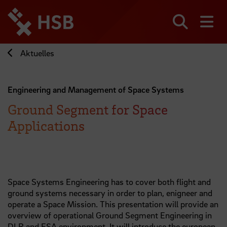
Direkt
zum
Seiteninhalt
Suchen
Me
springen
Aktuelles
Engineering and Management of Space Systems
Ground Segment for Space
Applications
Space Systems Engineering has to cover both flight and
ground systems necessary in order to plan, enigneer and
operate a Space Mission. This presentation will provide an
overview of operational Ground Segment Engineering in
DLR and ESA environment. It will introduce the european