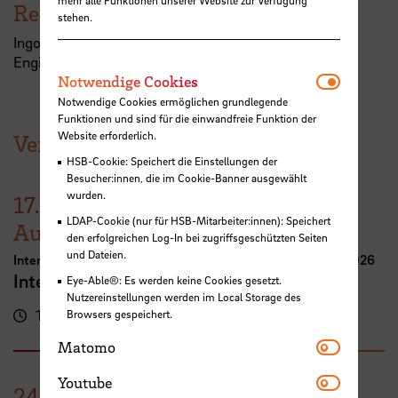
Referent:in
stehen.
Ingo Möller, Communication and Ground System
Engineer, Airbus Defence & Space
Notwendi
Notwendige Cookies
Notwendige Cookies ermöglichen grundlegende
Funktionen und sind für die einwandfreie Funktion der
Website erforderlich.
Veranstaltungen der HSB
HSB-Cookie: Speichert die Einstellungen der
Besucher:innen, die im Cookie-Banner ausgewählt
wurden.
17.
LDAP-Cookie (nur für HSB-Mitarbeiter:innen): Speichert
August
den erfolgreichen Log-In bei zugriffsgeschützten Seiten
und Dateien.
International Week Computer Science and Digital Media 2026
International FutureNow! Symposium
Eye-Able®: Es werden keine Cookies gesetzt.
Nutzereinstellungen werden im Local Storage des
16:00 - 17:30 Uhr
Kassenhalle
Browsers gespeichert.
Matomo
Matomo
Youtube
Youtube
24.