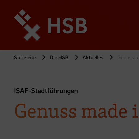
Direkt
zum
Seiteninhalt
springen
Startseite
Die HSB
Aktuelles
Genuss m
ISAF-Stadtführungen
Genuss made 