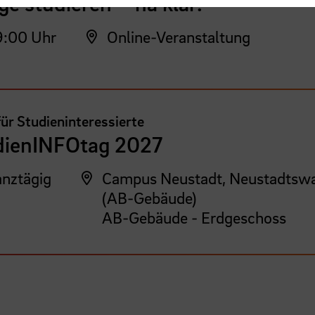
ge studieren – na klar!
:00 Uhr
Online-Veranstaltung
für Studieninteressierte
dienINFOtag 2027
nztägig
Campus Neustadt, Neustadtswa
(AB-Gebäude)
AB-Gebäude - Erdgeschoss