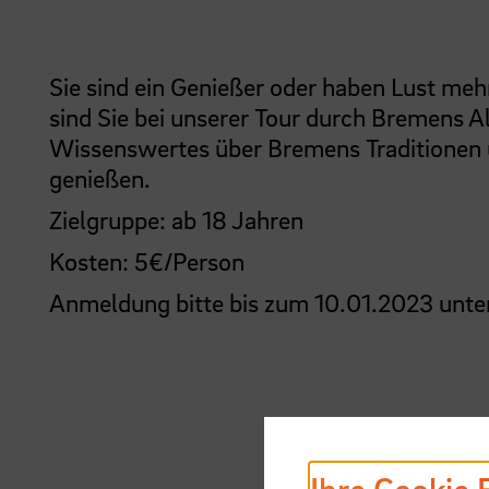
Sie sind ein Genießer oder haben Lust me
sind Sie bei unserer Tour durch Bremens Al
Wissenswertes über Bremens Traditionen 
genießen.
Zielgruppe: ab 18 Jahren
Kosten: 5€/Person
Anmeldung bitte bis zum 10.01.2023 unte