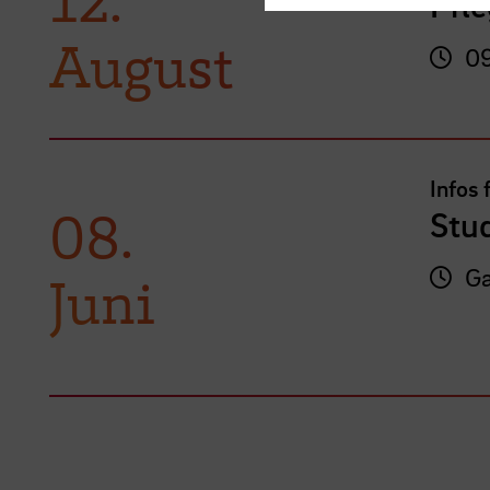
Pfle
August
09
Infos 
08.
Stu
Ga
Juni