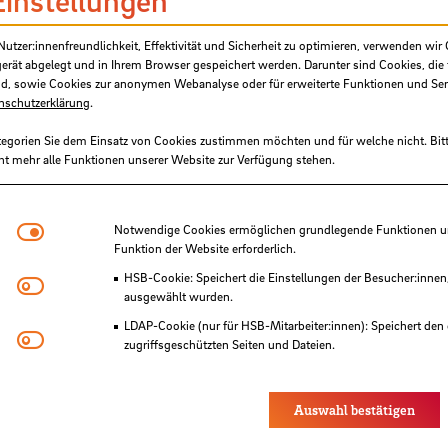
Einstellungen
tzer:innenfreundlichkeit, Effektivität und Sicherheit zu optimieren, verwenden wir 
gerät abgelegt und in Ihrem Browser gespeichert werden. Darunter sind Cookies, die 
d, sowie Cookies zur anonymen Webanalyse oder für erweiterte Funktionen und Ser
nschutzerklärung
.
tegorien Sie dem Einsatz von Cookies zustimmen möchten und für welche nicht. Bitt
ht mehr alle Funktionen unserer Website zur Verfügung stehen.
Notwendige Cookies
Notwendige Cookies ermöglichen grundlegende Funktionen und
Funktion der Website erforderlich.
HSB-Cookie: Speichert die Einstellungen der Besucher:innen
Matomo
ausgewählt wurden.
 der HSB
LDAP-Cookie (nur für HSB-Mitarbeiter:innen): Speichert den 
Youtube
zugriffsgeschützten Seiten und Dateien.
Eye-Able®: Es werden keine Cookies gesetzt. Nutzereinstel
des Browsers gespeichert.
Auswahl bestätigen