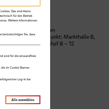
Ort
Cookies. Das sind kleine
technisch für den Betrieb
vices. Weitere Informationen
Bremen
e berücksichtigen Sie, dass
Treffpunkt: Markthalle 8,
Domshof 8 – 12
 sind für die einwandfreie
, die im Cookie-Banner
erfolgreichen Log-In bei
lungen werden im Local Storage
Alle auswählen