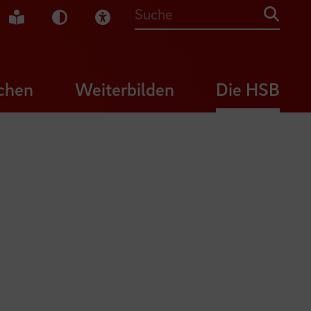
che Gebärdensprache
Leichte Sprache
Dunkel-Modus
Visuelle Hilfe
Suche
chen
Weiterbilden
Die HSB