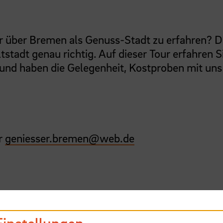
hr über Bremen als Genuss-Stadt zu erfahren? 
tstadt genau richtig. Auf dieser Tour erfahren S
und haben die Gelegenheit, Kostproben mit uns
r
geniesser.bremen
@
web.de