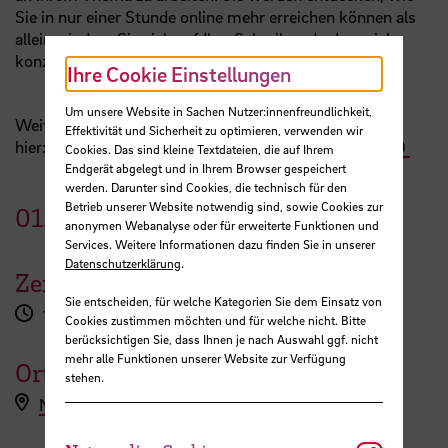
Sie in nur einer Stunde online mehr erreichen können als
alleine, indem Sie sich auf Ihre Schreib- oder Lernziele
konzentrieren.
Ihre Cookie Einstellungen
Um unsere Website in Sachen Nutzer:innenfreundlichkeit,
Weitere Informationen und den Zoomlink finden Sie
Effektivität und Sicherheit zu optimieren, verwenden wir
hier:
https://aulis.hs-bremen.de/goto.php/crs/1822430
Cookies. Das sind kleine Textdateien, die auf Ihrem
Endgerät abgelegt und in Ihrem Browser gespeichert
werden. Darunter sind Cookies, die technisch für den
Betrieb unserer Website notwendig sind, sowie Cookies zur
01.
Juni
2025
anonymen Webanalyse oder für erweiterte Funktionen und
Services. Weitere Informationen dazu finden Sie in unserer
Datenschutzerklärung
.
Zeit
Sie entscheiden, für welche Kategorien Sie dem Einsatz von
17:30 - 18:30 Uhr
Cookies zustimmen möchten und für welche nicht. Bitte
berücksichtigen Sie, dass Ihnen je nach Auswahl ggf. nicht
mehr alle Funktionen unserer Website zur Verfügung
Ort
stehen.
Nähere Infos hier