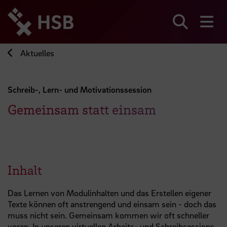
Direkt
zum
Seiteninhalt
Suchen
Me
springen
Aktuelles
Schreib-, Lern- und Motivationssession
Gemeinsam statt einsam
Inhalt
Das Lernen von Modulinhalten und das Erstellen eigener
Texte können oft anstrengend und einsam sein - doch das
muss nicht sein. Gemeinsam kommen wir oft schneller
voran. In unseren virtuellen Arbeits- und Schreibsessions