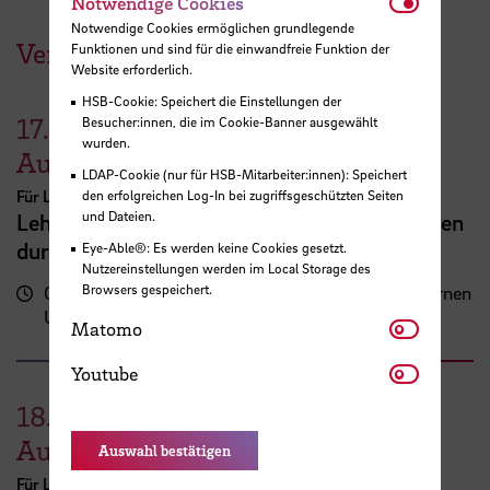
Notwendi
Notwendige Cookies
Notwendige Cookies ermöglichen grundlegende
Veranstaltungen der HSB
Funktionen und sind für die einwandfreie Funktion der
Website erforderlich.
HSB-Cookie: Speichert die Einstellungen der
17.
Besucher:innen, die im Cookie-Banner ausgewählt
wurden.
August
LDAP-Cookie (nur für HSB-Mitarbeiter:innen): Speichert
Für Lehrende
den erfolgreichen Log-In bei zugriffsgeschützten Seiten
und Dateien.
Lehrveranstaltungsplanung mit KI. Zeit sparen
durch digitale Tools
Eye-Able®: Es werden keine Cookies gesetzt.
Nutzereinstellungen werden im Local Storage des
Browsers gespeichert.
09:00 - 13:00
Zentrum für Lehren und Lernen
Uhr
(ZLL)
Matomo
Matomo
Youtube
Youtube
18.
August
Auswahl bestätigen
Für Lehrende