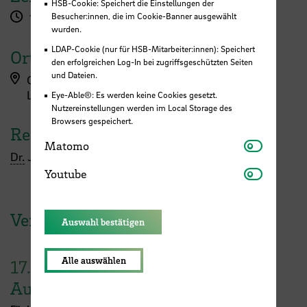
HSB-Cookie: Speichert die Einstellungen der
Besucher:innen, die im Cookie-Banner ausgewählt
13:00 - 17:30 Uhr
wurden.
LDAP-Cookie (nur für HSB-Mitarbeiter:innen): Speichert
Ort
den erfolgreichen Log-In bei zugriffsgeschützten Seiten
und Dateien.
Campus Neustadt, Langemarckstraße (L-Gebäude)
L-Gebäude - L 2
Eye-Able®: Es werden keine Cookies gesetzt.
Nutzereinstellungen werden im Local Storage des
Browsers gespeichert.
Referent:in
Matomo
Matomo
Dr.
Johanna Brauns und Andrea Broens
Youtube
Youtube
Veranstaltungen der HSB
Auswahl bestätigen
Alle auswählen
17.
August