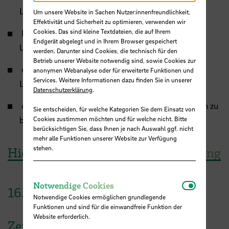
Lernergebnisse zu formulieren,
Um unsere Website in Sachen Nutzer:innenfreundlichkeit,
Effektivität und Sicherheit zu optimieren, verwenden wir
Cookies. Das sind kleine Textdateien, die auf Ihrem
KI-gestützte Tools wie ChatGPT gezielt für die
Endgerät abgelegt und in Ihrem Browser gespeichert
Lernergebnisformulierung einzusetzen,
werden. Darunter sind Cookies, die technisch für den
Betrieb unserer Website notwendig sind, sowie Cookies zur
effektive Prompts zur Formulierung von
anonymen Webanalyse oder für erweiterte Funktionen und
Services. Weitere Informationen dazu finden Sie in unserer
Lernergebnissen zu schreiben und
Datenschutzerklärung
.
die Qualität der generierten Lernergebnisse kritisch zu
Sie entscheiden, für welche Kategorien Sie dem Einsatz von
bewerten.
Cookies zustimmen möchten und für welche nicht. Bitte
berücksichtigen Sie, dass Ihnen je nach Auswahl ggf. nicht
mehr alle Funktionen unserer Website zur Verfügung
stehen.
Hier geht es zur Workshopanmeldung
Notwendi
Notwendige Cookies
16.
März
2026
Notwendige Cookies ermöglichen grundlegende
Funktionen und sind für die einwandfreie Funktion der
Website erforderlich.
Zeit