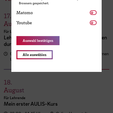
Browsers gespeichert.
Matomo
Matomo
17.
Youtube
August
Youtube
Für Lehrende
Lehrveranstaltungsplanung mit KI. Zeit sparen
Auswahl bestätigen
durch digitale Tools
09:00 - 13:00
Zentrum für Lehren und Lernen
Alle auswählen
Uhr
(ZLL)
18.
August
Für Lehrende
Mein erster AULIS-Kurs