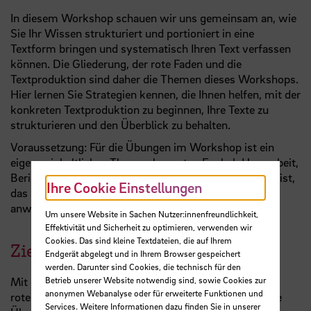
In diesem Workshop schauen wir uns gemeinsam an, wie
Sie Ihr Wissen strukturiert und portioniert in eine
Textform bringen und systematisch Ihren Text verfassen
können. Die Gliederung, der rote Faden und die
Textproduktion sind daher die Themen dieses Workshops.
Hier lernen Sie Strategien kennen, die Ihnen helfen, mit der
konkreten Textproduktion zu beginnen, Ihre Texte zu
strukturieren und den Überblick zu behalten.
Voraussetzung: Für die Übungen im Workshop ist ein
eigenes inhaltliches Thema elementar. Egal ob Hausarbeit,
Bericht, Abschlussarbeit oder etwas anderes. Wichtig ist,
Ihre Cookie Einstellungen
das Sie die Übungen direkt an Ihrem Themengebiet
anwenden.
Um unsere Website in Sachen Nutzer:innenfreundlichkeit,
Effektivität und Sicherheit zu optimieren, verwenden wir
Cookies. Das sind kleine Textdateien, die auf Ihrem
Zielsetzung
Endgerät abgelegt und in Ihrem Browser gespeichert
werden. Darunter sind Cookies, die technisch für den
Betrieb unserer Website notwendig sind, sowie Cookies zur
Mit der Textproduktion zu beginnen, Gliederungen/den
anonymen Webanalyse oder für erweiterte Funktionen und
roten Faden erstellen oder verändern, eine thematische
Services. Weitere Informationen dazu finden Sie in unserer