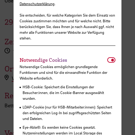
Übersicht zu erlangen.
Datenschutzerklärung
.
Sie entscheiden, für welche Kategorien Sie dem Einsatz von
29.
April
2025
Cookies zustimmen möchten und für welche nicht. Bitte
berücksichtigen Sie, dass Ihnen je nach Auswahl ggf. nicht
mehr alle Funktionen unserer Website zur Verfügung
stehen.
Zeit
16:45 - 20:00 Uhr
Notwendi
Notwendige Cookies
Ort
Notwendige Cookies ermöglichen grundlegende
Funktionen und sind für die einwandfreie Funktion der
Workshopanmeldung hier
Website erforderlich.
HSB-Cookie: Speichert die Einstellungen der
Besucher:innen, die im Cookie-Banner ausgewählt
Referent:in
wurden.
Bettina Enghardt
LDAP-Cookie (nur für HSB-Mitarbeiter:innen): Speichert
den erfolgreichen Log-In bei zugriffsgeschützten Seiten
und Dateien.
Eye-Able®: Es werden keine Cookies gesetzt.
Veranstaltungen der HSB
Nutzereinstellungen werden im Local Storage des