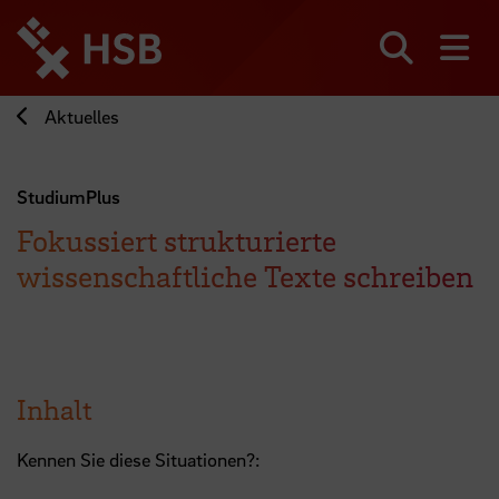
Direkt
zum
Seiteninhalt
Suchen
Me
springen
Aktuelles
StudiumPlus
Fokussiert strukturierte
wissenschaftliche Texte schreiben
Inhalt
Kennen Sie diese Situationen?: