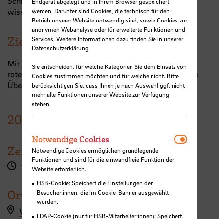
Schreiberfahrung haben und das Schreiben
Endgerät abgelegt und in Ihrem Browser gespeichert
wissenschaftlicher Texte besser verstehen möchten.
werden. Darunter sind Cookies, die technisch für den
Betrieb unserer Website notwendig sind, sowie Cookies zur
anonymen Webanalyse oder für erweiterte Funktionen und
Zielsetzung
Services. Weitere Informationen dazu finden Sie in unserer
Datenschutzerklärung
.
Mit der Textproduktion zu beginnen, Gliederungen/den
Sie entscheiden, für welche Kategorien Sie dem Einsatz von
roten Faden erstellen oder verändern, eine thematische
Cookies zustimmen möchten und für welche nicht. Bitte
Übersicht zu erlangen.
berücksichtigen Sie, dass Ihnen je nach Auswahl ggf. nicht
mehr alle Funktionen unserer Website zur Verfügung
stehen.
20.
Januar
2026
Notwendi
Notwendige Cookies
Zeit
Notwendige Cookies ermöglichen grundlegende
Funktionen und sind für die einwandfreie Funktion der
15:00 - 19:00 Uhr
Website erforderlich.
HSB-Cookie: Speichert die Einstellungen der
Ort
Besucher:innen, die im Cookie-Banner ausgewählt
wurden.
Workshopanmeldung hier
LDAP-Cookie (nur für HSB-Mitarbeiter:innen): Speichert