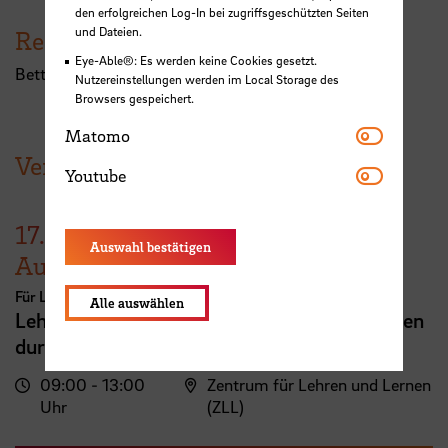
den erfolgreichen Log-In bei zugriffsgeschützten Seiten
und Dateien.
Referent:in
Eye-Able®: Es werden keine Cookies gesetzt.
Bettina Enghardt
Nutzereinstellungen werden im Local Storage des
Browsers gespeichert.
Matomo
Matomo
Veranstaltungen der HSB
Youtube
Youtube
17.
Auswahl bestätigen
August
Für Lehrende
Alle auswählen
Lehrveranstaltungsplanung mit KI. Zeit sparen
durch digitale Tools
09:00 - 13:00
Zentrum für Lehren und Lernen
Uhr
(ZLL)