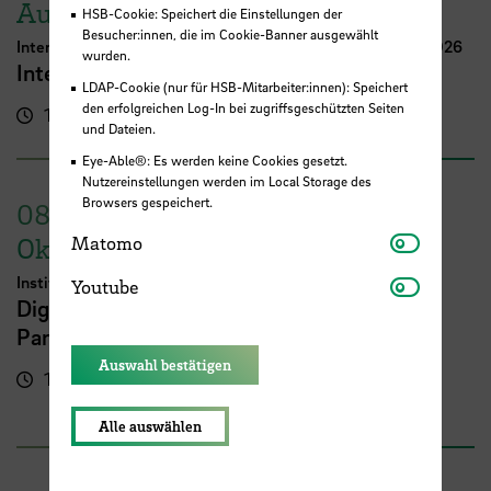
August
HSB-Cookie: Speichert die Einstellungen der
Besucher:innen, die im Cookie-Banner ausgewählt
International Week Computer Science and Digital Media 2026
wurden.
International FutureNow! Symposium
LDAP-Cookie (nur für HSB-Mitarbeiter:innen): Speichert
den erfolgreichen Log-In bei zugriffsgeschützten Seiten
16:00 - 17:30 Uhr
Kassenhalle
und Dateien.
Eye-Able®: Es werden keine Cookies gesetzt.
Nutzereinstellungen werden im Local Storage des
Browsers gespeichert.
08.
Matomo
Oktober
Matomo
Youtube
Institut für Digitale Teilhabe
Youtube
Digitale Arbeitswelten inklusiv gestalten -
Partizipation in der Technikentwicklung
Auswahl bestätigen
10:00 - 16:00 Uhr
Campus der HSB
Campus Am Brill
Alle auswählen