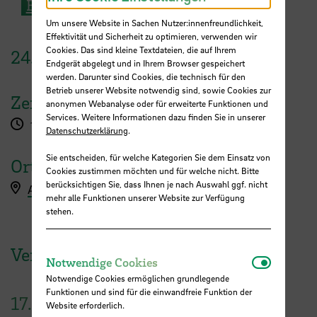
E-Mail
Um unsere Website in Sachen Nutzer:innenfreundlichkeit,
Effektivität und Sicherheit zu optimieren, verwenden wir
Cookies. Das sind kleine Textdateien, die auf Ihrem
24.
April
2025
Endgerät abgelegt und in Ihrem Browser gespeichert
werden. Darunter sind Cookies, die technisch für den
Betrieb unserer Website notwendig sind, sowie Cookies zur
Zeit
anonymen Webanalyse oder für erweiterte Funktionen und
Services. Weitere Informationen dazu finden Sie in unserer
11:00 - 12:00 Uhr
Datenschutzerklärung
.
Sie entscheiden, für welche Kategorien Sie dem Einsatz von
Ort
Cookies zustimmen möchten und für welche nicht. Bitte
berücksichtigen Sie, dass Ihnen je nach Auswahl ggf. nicht
Anmeldung
mehr alle Funktionen unserer Website zur Verfügung
stehen.
Veranstaltungen der HSB
Notwendi
Notwendige Cookies
Notwendige Cookies ermöglichen grundlegende
Funktionen und sind für die einwandfreie Funktion der
17.
Website erforderlich.