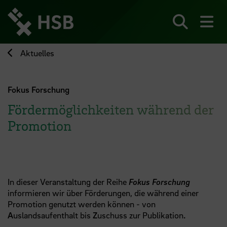
Direkt
zum
Seiteninhalt
Suchen
Me
springen
Aktuelles
Fokus Forschung
Fördermöglichkeiten während der
Promotion
In dieser Veranstaltung der Reihe
Fokus Forschung
informieren wir über Förderungen, die während einer
Promotion genutzt werden können - von
A
uslandsaufenthalt bis
Z
uschuss zur Publikation
.