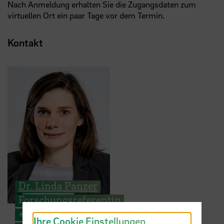
Nach Anmeldung erhalten Sie die Zugangsdaten zum
virtuellen Ort ein paar Tage vor dem Termin.
Kontakt
Dr. Linda Panzer
Forschungsreferentin
+49 421 5905 2142
Ihre Cookie Einstellungen