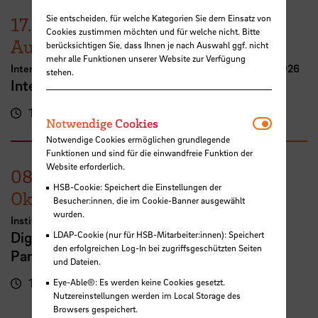
Sie entscheiden, für welche Kategorien Sie dem Einsatz von
17.
Cookies zustimmen möchten und für welche nicht. Bitte
August
berücksichtigen Sie, dass Ihnen je nach Auswahl ggf. nicht
mehr alle Funktionen unserer Website zur Verfügung
International Week Computer Science and Digital Media 2026
stehen.
International FutureNow! Symposium
16:00 - 17:30 Uhr
Kassenhalle
Notwendi
Notwendige Cookies
Notwendige Cookies ermöglichen grundlegende
Funktionen und sind für die einwandfreie Funktion der
Website erforderlich.
08.
HSB-Cookie: Speichert die Einstellungen der
Oktober
Besucher:innen, die im Cookie-Banner ausgewählt
wurden.
Institut für Digitale Teilhabe
Digitale Arbeitswelten inklusiv gestalten -
LDAP-Cookie (nur für HSB-Mitarbeiter:innen): Speichert
den erfolgreichen Log-In bei zugriffsgeschützten Seiten
Partizipation in der Technikentwicklung
und Dateien.
10:00 - 16:00 Uhr
Campus der HSB
Eye-Able®: Es werden keine Cookies gesetzt.
Nutzereinstellungen werden im Local Storage des
Campus Am Brill
Browsers gespeichert.