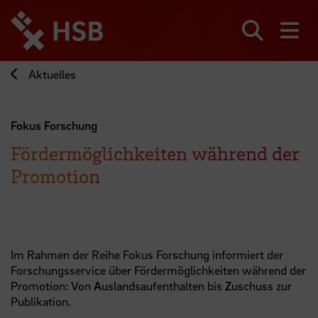
Direkt
zum
Seiteninhalt
Suchen
Me
springen
Aktuelles
Fokus Forschung
Fördermöglichkeiten während der
Promotion
Im Rahmen der Reihe Fokus Forschung informiert der
Forschungsservice über Fördermöglichkeiten während der
Promotion: Von
A
uslandsaufenthalten bis
Z
uschuss zur
Publikation.