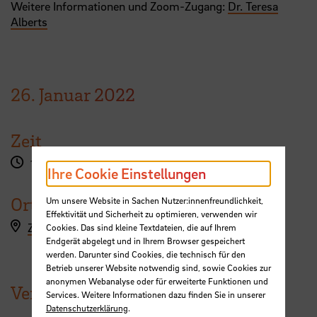
Weitere Informationen und Zoom-Zugang:
Dr. Teresa
Alberts
26.
Januar
2022
Zeit
12:30 - 13:30 Uhr
Ihre Cookie Einstellungen
Ort
Um unsere Website in Sachen Nutzer:innenfreundlichkeit,
Effektivität und Sicherheit zu optimieren, verwenden wir
Zugangsdaten anfragen
Cookies. Das sind kleine Textdateien, die auf Ihrem
Endgerät abgelegt und in Ihrem Browser gespeichert
werden. Darunter sind Cookies, die technisch für den
Betrieb unserer Website notwendig sind, sowie Cookies zur
anonymen Webanalyse oder für erweiterte Funktionen und
Veranstaltungen der HSB
Services. Weitere Informationen dazu finden Sie in unserer
Datenschutzerklärung
.