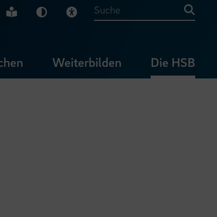
che Gebärdensprache
Leichte Sprache
Dunkel-Modus
Visuelle Hilfe
Suche
chen
Weiterbilden
Die HSB