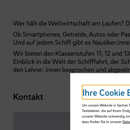
Wer hält die Weltwirtschaft am Laufen? Di
Ob Smartphones, Getreide, Autos oder Pass
Und auf jedem Schiff gibt es Nautiker:inne
Wir bieten den Klassenstufen 11, 12 und 
Einblick in die Welt der Schifffahrt, der S
den Lehrer: innen besprochen und abgest
Ihre Cookie 
Kontakt
Um unsere Website in Sachen Nu
Textdateien, die auf Ihrem End
unserer Website notwendig sin
dazu finden Sie in unserer
Date