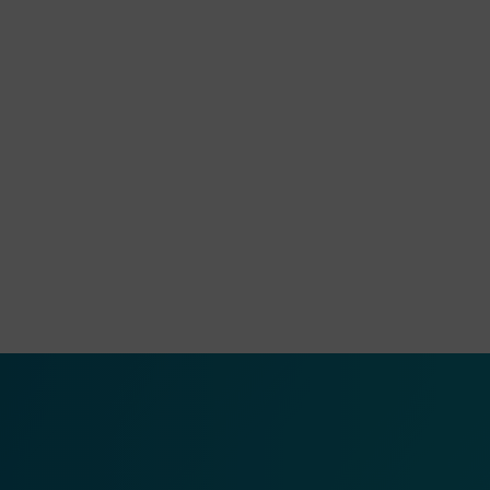
ook Seite
erer Xing Seite
Zu unserer LinkedIn Seite
e
uTube Seite