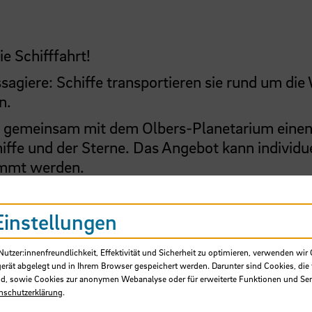
e Schifffahrt!
agiere: Schiffe transportieren sie rund um die 
n.
13 gemeinsam mit dem Olbers-Planetarium eine
chiffe und der Sterne. Das Angebot kann individu
immt werden.
Einstellungen
tzer:innenfreundlichkeit, Effektivität und Sicherheit zu optimieren, verwenden wir 
gerät abgelegt und in Ihrem Browser gespeichert werden. Darunter sind Cookies, die 
d, sowie Cookies zur anonymen Webanalyse oder für erweiterte Funktionen und Ser
nschutzerklärung
.