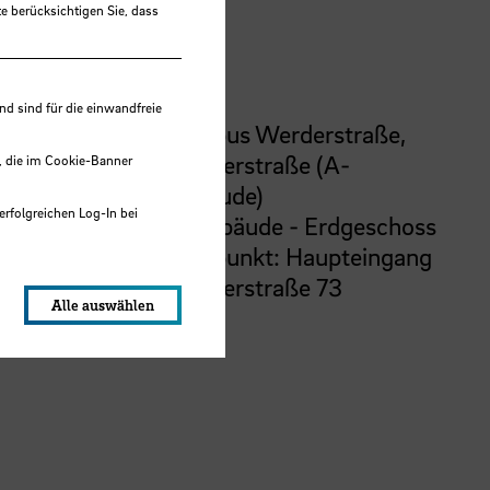
e berücksichtigen Sie, dass
Ort
 sind für die einwandfreie
Campus Werderstraße,
Werderstraße (A-
, die im Cookie-Banner
Gebäude)
erfolgreichen Log-In bei
A-Gebäude - Erdgeschoss
Treffpunkt: Haupteingang
lungen werden im Local Storage
Werderstraße 73
Alle auswählen