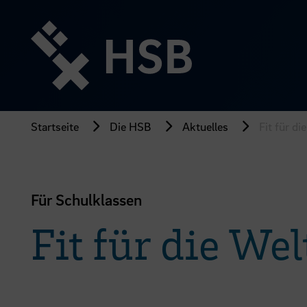
Direkt
zum
Seiteninhalt
springen
Startseite
Die HSB
Aktuelles
Fit für d
Für Schulklassen
Fit für die We