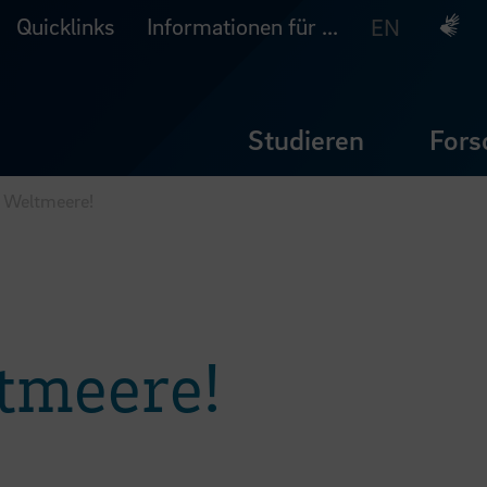
Quicklinks
Informationen für ...
Deuts
EN
Studieren
Fors
ie Weltmeere!
ltmeere!