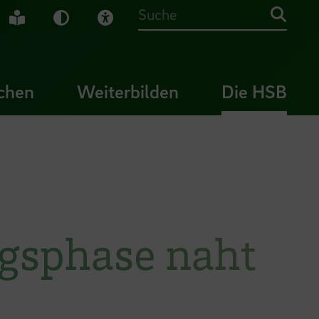
che Gebärdensprache
Leichte Sprache
Dunkel-Modus
Visuelle Hilfe
Suche
chen
Weiterbilden
Die HSB
gsphase naht