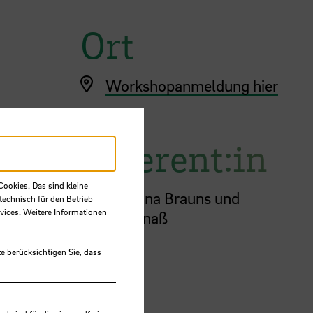
Ort
Workshopanmeldung hier
Referent:in
Cookies. Das sind kleine
Dr.
Johanna Brauns und
technisch für den Betrieb
vices. Weitere Informationen
Bettina Gnaß
hst
e berücksichtigen Sie, dass