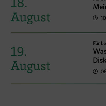
18.
Mei
August
10
Für L
19.
Was
Disk
August
09