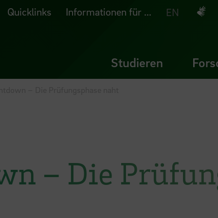
Quicklinks
Informationen für ...
Deuts
EN
Studieren
Fors
untdown – Die Prüfungsphase naht
wn – Die Prüfun