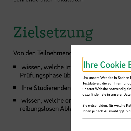
Zielsetzung
Von den Teilnehmenden wird nach Besuch d
Ihre Cookie 
wissen, welche Informationen sie ihren
Prüfungsphase übermitteln sollten.
Um unsere Website in Sachen Nu
Textdateien, die auf Ihrem End
Ihre Studierenden optimal ihre anstehe
unserer Website notwendig sin
dazu finden Sie in unserer
Date
wissen, welche organisatorischen Vorbe
Sie entscheiden, für welche Ka
reibungslosen Ablauf ihrer (E-)Klausure
Ihnen je nach Auswahl ggf. nic