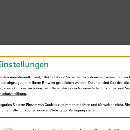
er Veranstaltung erwartet, dass sie:
Einstellungen
 Studierenden mit Blick auf die kommende
tzer:innenfreundlichkeit, Effektivität und Sicherheit zu optimieren, verwenden wir 
gerät abgelegt und in Ihrem Browser gespeichert werden. Darunter sind Cookies, die 
nden (E-)Klausur(en) vorbereiten können.
d, sowie Cookies zur anonymen Webanalyse oder für erweiterte Funktionen und Ser
nschutzerklärung
.
reitungen sie treffen müssen, um einen möglic
tegorien Sie dem Einsatz von Cookies zustimmen möchten und für welche nicht. Bitt
n zu gewährleisten.
ht mehr alle Funktionen unserer Website zur Verfügung stehen.