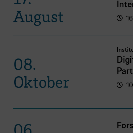
Int
August
16
Instit
Digi
08.
Part
Oktober
10
For
06.