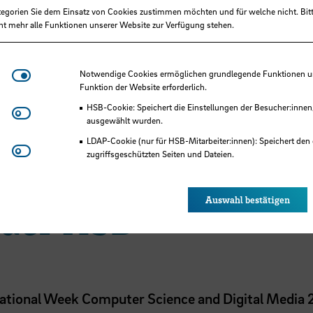
Dr. Judith Ebeling
tegorien Sie dem Einsatz von Cookies zustimmen möchten und für welche nicht. Bitt
ht mehr alle Funktionen unserer Website zur Verfügung stehen.
in
Forschungsreferen
+49 421 5905 2173
Notwendige Cookies
Notwendige Cookies ermöglichen grundlegende Funktionen und
+49 176 1514 0347
Funktion der Website erforderlich.
HSB-Cookie: Speichert die Einstellungen der Besucher:innen
E-Mail
Matomo
ausgewählt wurden.
LDAP-Cookie (nur für HSB-Mitarbeiter:innen): Speichert den 
Youtube
zugriffsgeschützten Seiten und Dateien.
Eye-Able®: Es werden keine Cookies gesetzt. Nutzereinstel
des Browsers gespeichert.
Auswahl bestätigen
 der HSB
national Week Computer Science and Digital Media