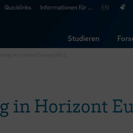
Quicklinks
Informationen für ...
Deuts
EN
Studieren
Fors
nstieg in Horizont Europa (HEU)
eg in Horizont E