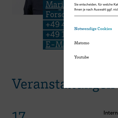
Marie Lottmann
Sie entscheiden, für welche Ka
Ihnen je nach Auswahl ggf. nic
Forschungsreferent
+49 421 5905 2164
Notwendige Cookies
+49 176 1514 0259
E-Mail
Matomo
Youtube
Veranstaltungen
17.
Inter