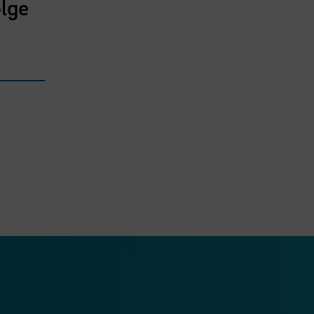
lge
ook Seite
erer Xing Seite
Zu unserer LinkedIn Seite
e