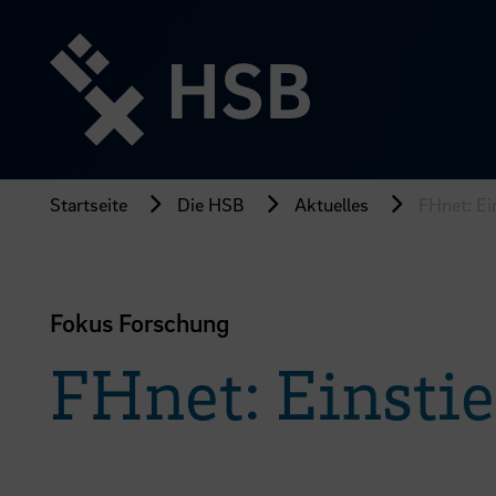
Direkt
zum
Seiteninhalt
springen
Startseite
Die HSB
Aktuelles
FHnet: Ei
Fokus Forschung
FHnet: Einsti