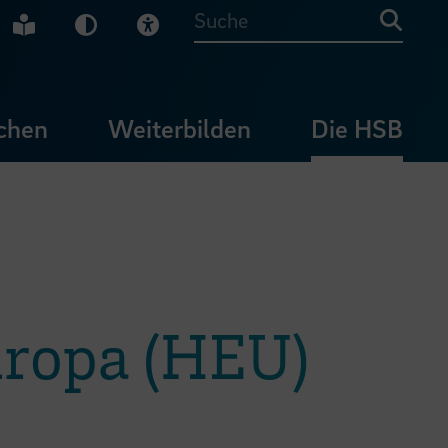
che Gebärdensprache
Leichte Sprache
Dunkel-Modus
Visuelle Hilfe
Suche
chen
Weiterbilden
Die HSB
uropa (HEU)